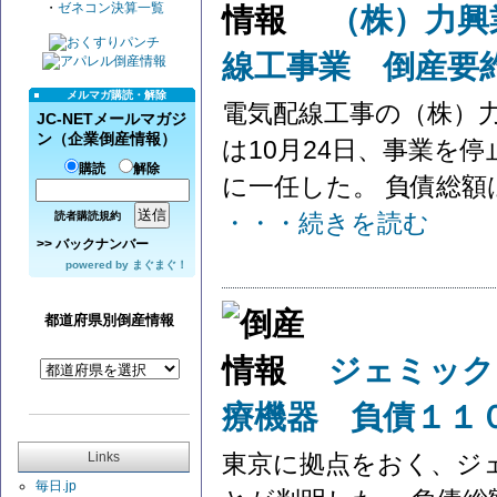
・
ゼネコン決算一覧
（株）力興
線工事業 倒産要
メルマガ購読・解除
電気配線工事の（株）
JC-NETメールマガジ
ン（企業倒産情報）
は10月24日、事業を
購読
解除
に一任した。 負債総額は
・・・続きを読む
読者購読規約
>>
バックナンバー
powered by
まぐまぐ！
都道府県別倒産情報
ジェミック
療機器 負債１１
Links
東京に拠点をおく、ジ
毎日.jp