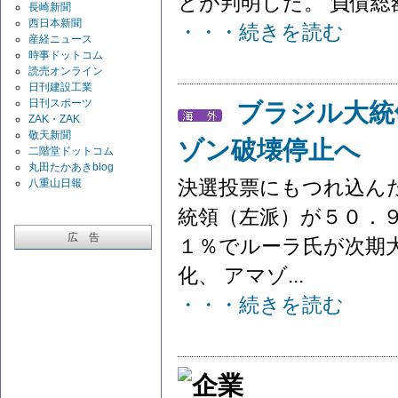
とが判明した。 負債総額
長崎新聞
西日本新聞
・・・続きを読む
産経ニュース
時事ドットコム
読売オンライン
日刊建設工業
日刊スポーツ
ブラジル大統
ZAK・ZAK
敬天新聞
ゾン破壊停止へ
二階堂ドットコム
丸田たかあきblog
決選投票にもつれ込ん
八重山日報
統領（左派）が５０．
広 告
１％でルーラ氏が次期
化、 アマゾ...
・・・続きを読む