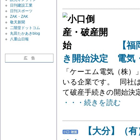
日刊建設工業
日刊スポーツ
ZAK・ZAK
敬天新聞
二階堂ドットコム
丸田たかあきblog
八重山日報
【福
き開始決定 電気
広 告
「ケーエム電気（株）
いる企業です。 同社は
て破産手続きの開始決定を
・・・続きを読む
【大分】（有