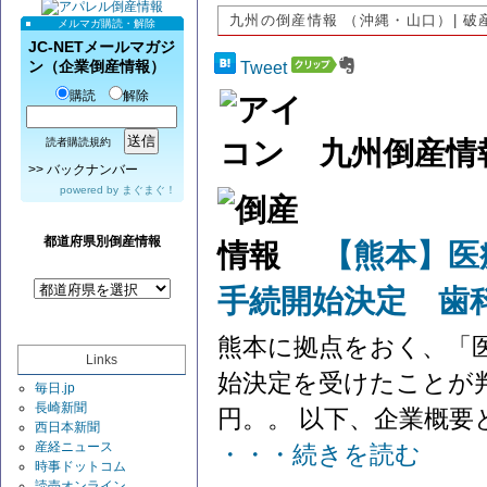
九州の倒産情報 （沖縄・山口）| 
メルマガ購読・解除
JC-NETメールマガジ
ン（企業倒産情報）
Tweet
購読
解除
九州倒産情
読者購読規約
>>
バックナンバー
powered by
まぐまぐ！
都道府県別倒産情報
【熊本】医
手続開始決定 歯
熊本に拠点をおく、「
Links
始決定を受けたことが
毎日.jp
長崎新聞
円。。 以下、企業概要
西日本新聞
産経ニュース
・・・続きを読む
時事ドットコム
読売オンライン