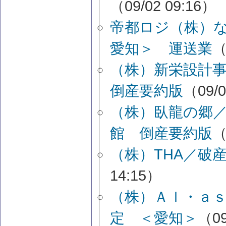
（09/02 09:16）
帝都ロジ（株）
愛知＞ 運送業
（
（株）新栄設計
倒産要約版
（09/0
（株）臥龍の郷
館 倒産要約版
（
（株）THA／破
14:15）
（株）Ａｌ・ａ
定 ＜愛知＞
（09