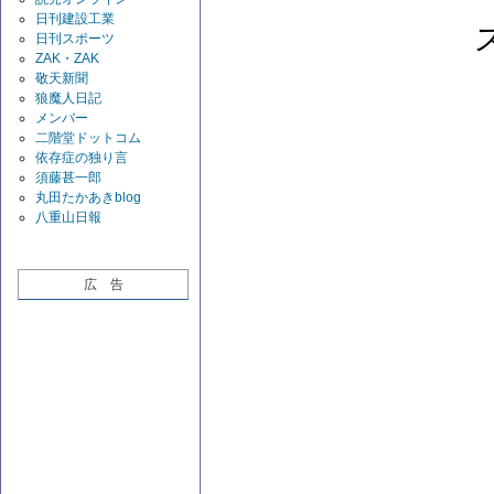
日刊建設工業
日刊スポーツ
ZAK・ZAK
敬天新聞
狼魔人日記
メンバー
二階堂ドットコム
依存症の独り言
須藤甚一郎
丸田たかあきblog
八重山日報
広 告