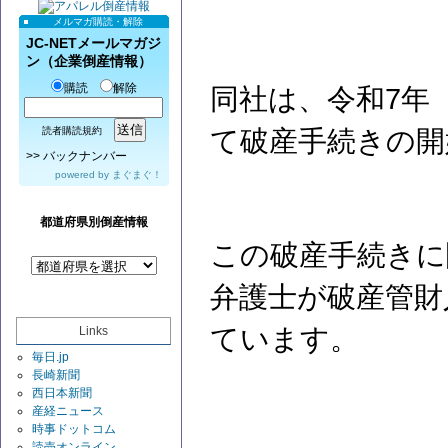
メルマガ購読・解除
JC-NETメールマガジ
ン（企業倒産情報）
購読
解除
同社は、令和7年（
て破産手続きの開
読者購読規約
>>
バックナンバー
powered by
まぐまぐ！
都道府県別倒産情報
この破産手続きに
弁護士が破産管財
ています。
Links
毎日.jp
長崎新聞
西日本新聞
産経ニュース
時事ドットコム
読売オンライン