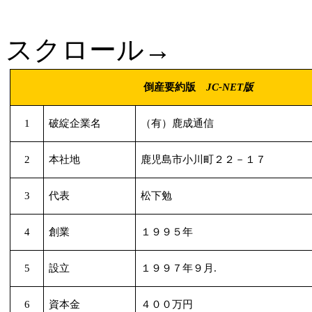
スクロール→
倒産要約版
JC-NET
版
1
破綻企業名
（有）鹿成通信
2
本社地
鹿児島市小川町２２－１７
3
代表
松下勉
4
創業
１９９５年
5
設立
１９９７年９月
.
6
資本金
４００万円