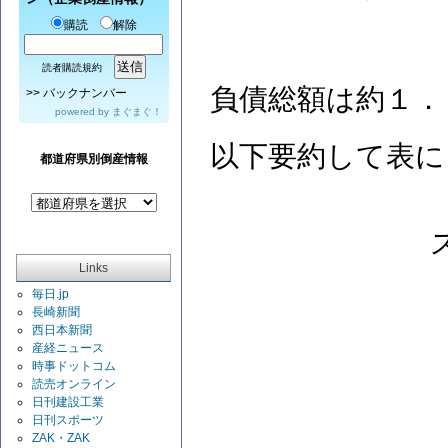
購読
解除
読者購読規約
負債総額は約１．
>>
バックナンバー
powered by
まぐまぐ！
以下要約して表に
都道府県別倒産情報
Links
毎日.jp
長崎新聞
西日本新聞
産経ニュース
時事ドットコム
読売オンライン
日刊建設工業
日刊スポーツ
ZAK・ZAK