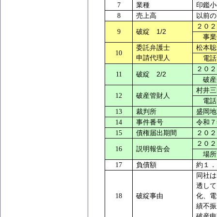
7
業種
印鑑小
8
売上高
以前の
２０２
1/2
9
破綻
事業
委託弁護士
松本聡
10
申請代理人
電話
２０２
2/2
11
破綻
破産
村井三
12
破産管財人
電話
13
裁判所
盛岡
14
事件番号
令和７
15
債権届出期間
２０２
２０２
16
説明報告会
場所
17
負債額
約１．
同社は
透して
18
破綻事由
化、電
績不振
破産申