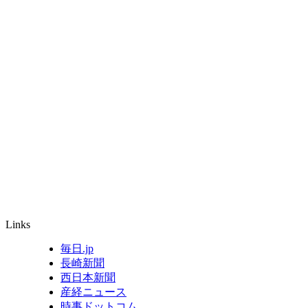
Links
毎日.jp
長崎新聞
西日本新聞
産経ニュース
時事ドットコム