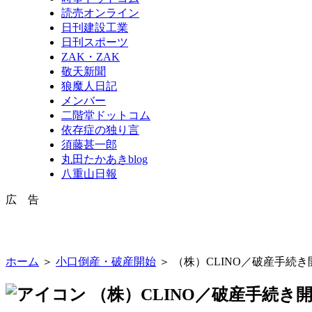
読売オンライン
日刊建設工業
日刊スポーツ
ZAK・ZAK
敬天新聞
狼魔人日記
メンバー
二階堂ドットコム
依存症の独り言
須藤甚一郎
丸田たかあきblog
八重山日報
広 告
ホーム
＞
小口倒産・破産開始
＞ （株）CLINO／破産手続
（株）CLINO／破産手続き