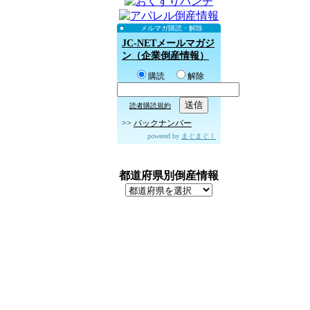
メルマガ購読・解除
JC-NETメールマガジ
ン（企業倒産情報）
購読
解除
読者購読規約
>>
バックナンバー
powered by
まぐまぐ！
都道府県別倒産情報