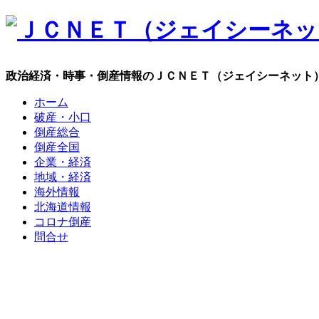
政治経済・時事・倒産情報のＪＣＮＥＴ（ジェイシーネット
ホーム
破産・小口
倒産総合
倒産全国
企業・経済
地域・経済
海外情報
北海道情報
コロナ倒産
問合せ