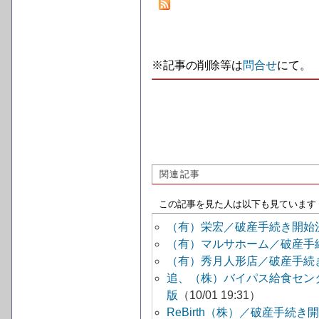
※記事の削除等は
問合せ
にて。
関連記事
この記事を見た人は以下も見ています
（有）栄宏／破産手続き開始
（有）マルサホーム／破産手
（有）秀月人形店／破産手続
追、（株）バイパス給食セン
版
（10/01 19:31）
ReBirth（株）／破産手続