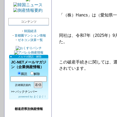
「（株）Hancs」は（愛知
コンテンツ
・
韓国経済
同社は、令和7年（2025年
・
首都圏マンション情報
・
ゼネコン決算一覧
た。
メルマガ購読・解除
この破産手続きに関しては、
JC-NETメールマガジ
ン（企業倒産情報）
されています。
購読
解除
読者購読規約
>>
バックナンバー
powered by
まぐまぐ！
都道府県別倒産情報