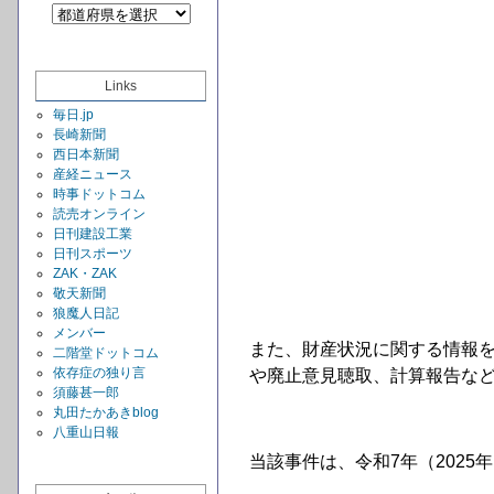
Links
毎日.jp
長崎新聞
西日本新聞
産経ニュース
時事ドットコム
読売オンライン
日刊建設工業
日刊スポーツ
ZAK・ZAK
敬天新聞
狼魔人日記
メンバー
また、財産状況に関する情報
二階堂ドットコム
依存症の独り言
や廃止意見聴取、計算報告など
須藤甚一郎
丸田たかあきblog
八重山日報
当該事件は、令和7年（2025