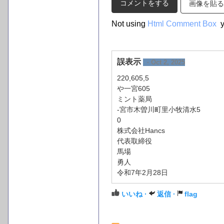
画像を貼る
Not using
Html Comment Box
y
誤表示
· Oct 2, 2025
220,605,5
や一宮605
ミント薬局
-宮市木曽川町里小牧清水5
0
株式会社Hancs
代表取締役
馬場
勇人
令和7年2月28日
いいね ·
返信 ·
flag