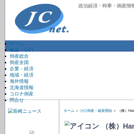
政治経済・時事・倒産情
ホーム
破産・小口
倒産総合
倒産全国
企業・経済
地域・経済
海外情報
北海道情報
コロナ倒産
問合せ
ホーム
＞
小口倒産・破産開始
＞ （株）H
（株）Ha