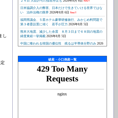
まし
破産・小口倒産一覧
決定