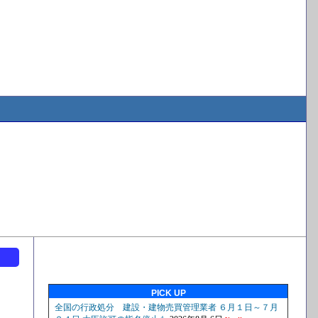
ト
PICK UP