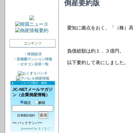
倒産要約版
愛知に拠点をおく、「（株）
コンテンツ
負債総額は約１．３億円。
・
韓国経済
・
首都圏マンション情報
以下要約して表にしました。
・
ゼネコン決算一覧
メルマガ購読・解除
JC-NETメールマガジ
ン（企業倒産情報）
購読
解除
読者購読規約
>>
バックナンバー
powered by
まぐまぐ！