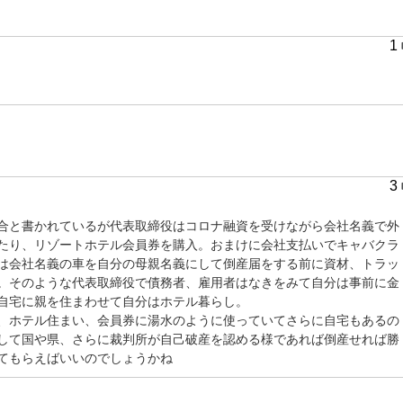
1
3
合と書かれているが代表取締役はコロナ融資を受けながら会社名義で外
たり、リゾートホテル会員券を購入。おまけに会社支払いでキャバクラ
は会社名義の車を自分の母親名義にして倒産届をする前に資材、トラッ
。そのような代表取締役で債務者、雇用者はなきをみて自分は事前に金
自宅に親を住まわせて自分はホテル暮らし。
、ホテル住まい、会員券に湯水のように使っていてさらに自宅もあるの
して国や県、さらに裁判所が自己破産を認める様であれば倒産せれば勝
てもらえばいいのでしょうかね