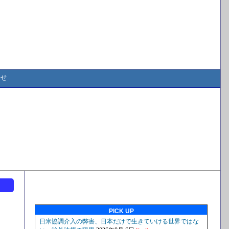
合せ
ト
PICK UP
工