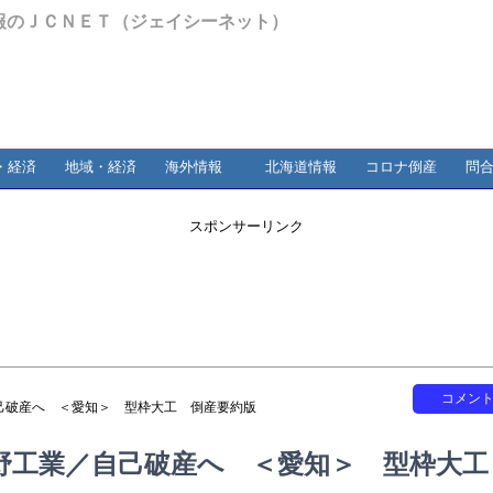
報のＪＣＮＥＴ（ジェイシーネット）
・経済
地域・経済
海外情報
北海道情報
コロナ倒産
問
スポンサーリンク
コメン
己破産へ ＜愛知＞ 型枠大工 倒産要約版
野工業／自己破産へ ＜愛知＞ 型枠大