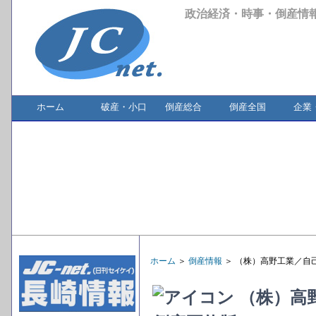
政治経済・時事・倒産情
ホーム
破産・小口
倒産総合
倒産全国
企業
ホーム
＞
倒産情報
＞ （株）高野工業／自
（株）高