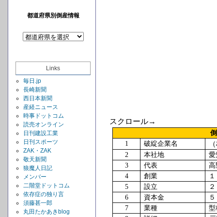
都道府県別倒産情報
Links
毎日.jp
長崎新聞
西日本新聞
産経ニュース
時事ドットコム
スクロール→
読売オンライン
日刊建設工業
日刊スポーツ
1
破綻企業名
ZAK・ZAK
2
本社地
愛
敬天新聞
3
代表
高
狼魔人日記
4
創業
１
メンバー
二階堂ドットコム
5
設立
２
依存症の独り言
6
資本金
５
須藤甚一郎
7
業種
型
丸田たかあきblog