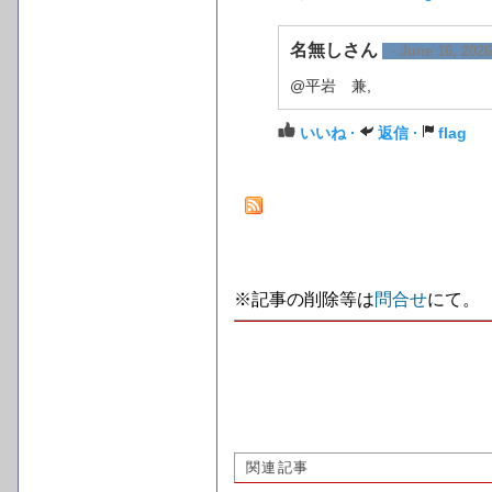
名無しさん
· June 16, 2026
@平岩 兼,
いいね ·
返信 ·
flag
※記事の削除等は
問合せ
にて。
関連記事