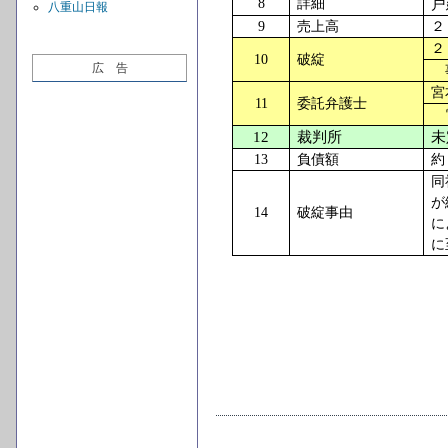
8
詳細
戸
八重山日報
9
売上高
２
２
10
破綻
広 告
事
宮
11
委託弁護士
電
12
裁判所
未
13
負債額
約
同
が
14
破綻事由
に
に