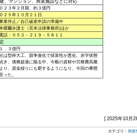
建、マンション、商業施設などに対応
０２３年２月期、約３億円
.
０２５年１０月２１日
業停止／自己破産申請の準備中
)
本曜爾弁護士（宮本法律事務所
ほか
話：０５２－２１９－５８１１
定
１．３億円
社は型枠大工、競争激化で採算性が悪化、赤字状態
続き、債務超過に陥る中、今般の資材や労務費高騰
より、資金繰りにも窮するようになり、今回の事態
至った。
[ 2025年10月2
カテゴリ：
倒産