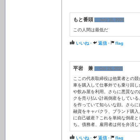
もと番頭
· July 11, 2026
この人間は最低だ
いいね ·
返信 ·
flag
平岩 兼
· Oct 29, 2025
ここの代表取締役は他業者との競
車を購入して仕事外でも乗り回し
や飲み屋を利用。さらに悪質なの
クを売り払い計画倒産をしている
を作っていて知らいな顔。さらに
融資をキャバクラ、ブランド購入
に自己破産？これを単純な倒産と
ち。債務者、雇用者は何を弁済し
いいね ·
返信 ·
flag