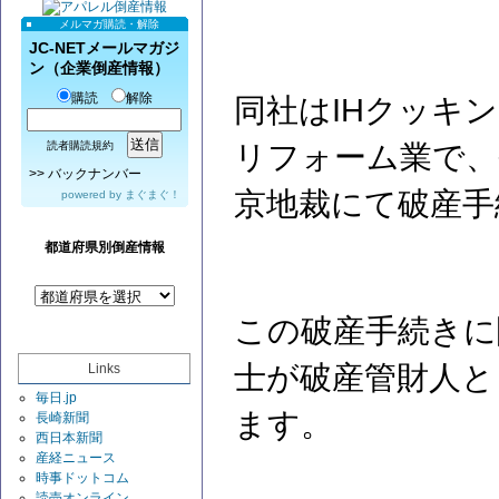
メルマガ購読・解除
JC-NETメールマガジ
ン（企業倒産情報）
購読
解除
同社はIHクッキ
リフォーム業で、令
読者購読規約
>>
バックナンバー
京地裁にて破産
powered by
まぐまぐ！
都道府県別倒産情報
この破産手続きに
士が破産管財人と
Links
毎日.jp
ます。
長崎新聞
西日本新聞
産経ニュース
時事ドットコム
読売オンライン