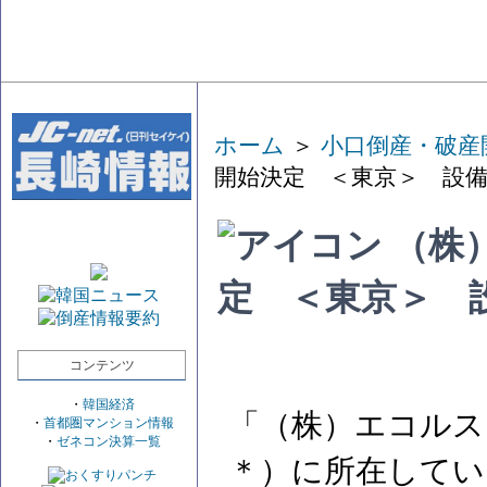
ホーム
＞
小口倒産・破産
開始決定 ＜東京＞ 設
（株
定 ＜東京＞ 
コンテンツ
・
韓国経済
「（株）エコルス
・
首都圏マンション情報
・
ゼネコン決算一覧
＊）に所在して