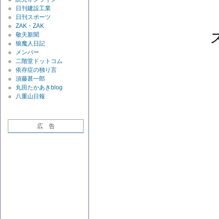
日刊建設工業
日刊スポーツ
ZAK・ZAK
敬天新聞
狼魔人日記
メンバー
二階堂ドットコム
依存症の独り言
須藤甚一郎
丸田たかあきblog
八重山日報
広 告