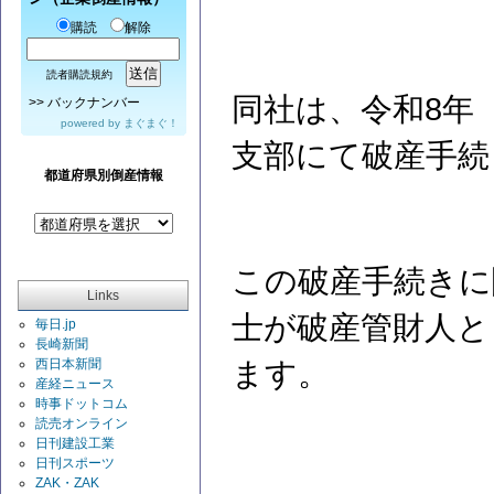
購読
解除
読者購読規約
同社は、令和8年（
>>
バックナンバー
powered by
まぐまぐ！
支部にて破産手続
都道府県別倒産情報
この破産手続きに
Links
士が破産管財人と
毎日.jp
長崎新聞
西日本新聞
ます。
産経ニュース
時事ドットコム
読売オンライン
日刊建設工業
日刊スポーツ
ZAK・ZAK