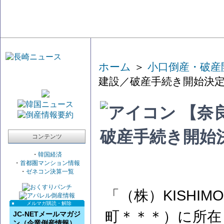
ホーム
＞
小口倒産・破産
建設／破産手続き開始決
【奈良
破産手続き開始
コンテンツ
・
韓国経済
・
首都圏マンション情報
・
ゼネコン決算一覧
「（株）KISHI
メルマガ購読・解除
町＊＊＊）に所在
JC-NETメールマガジ
ン（企業倒産情報）