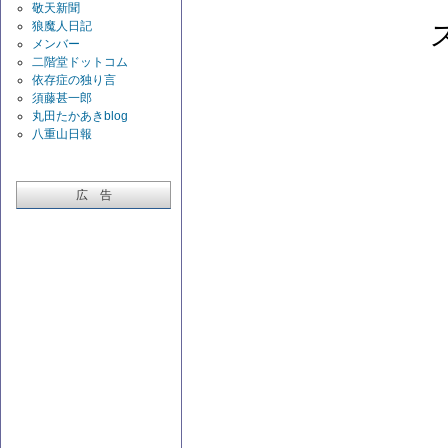
敬天新聞
狼魔人日記
メンバー
二階堂ドットコム
依存症の独り言
須藤甚一郎
丸田たかあきblog
八重山日報
広 告