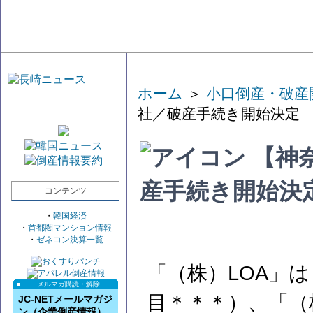
ホーム
＞
小口倒産・破産
社／破産手続き開始決定
【神奈
産手続き開始決
コンテンツ
・
韓国経済
・
首都圏マンション情報
・
ゼネコン決算一覧
「（株）LOA」
メルマガ購読・解除
目＊＊＊）、「（
JC-NETメールマガジ
ン（企業倒産情報）