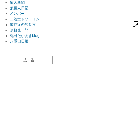
敬天新聞
狼魔人日記
メンバー
二階堂ドットコム
依存症の独り言
須藤甚一郎
丸田たかあきblog
八重山日報
広 告