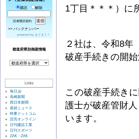
1丁目＊＊＊）に
購読
解除
読者購読規約
>>
バックナンバー
powered by
まぐまぐ！
２社は、令和8年（
都道府県別倒産情報
破産手続きの開始
Links
この破産手続きに
毎日.jp
長崎新聞
西日本新聞
護士が破産管財人
産経ニュース
時事ドットコム
います。
読売オンライン
日刊建設工業
日刊スポーツ
ZAK・ZAK