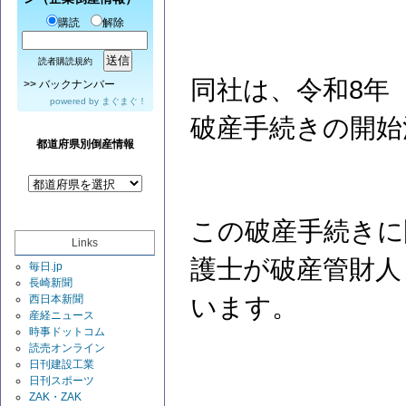
購読
解除
読者購読規約
同社は、令和8年（
>>
バックナンバー
powered by
まぐまぐ！
破産手続きの開始
都道府県別倒産情報
この破産手続きに
Links
護士が破産管財人
毎日.jp
長崎新聞
西日本新聞
います。
産経ニュース
時事ドットコム
読売オンライン
日刊建設工業
日刊スポーツ
ZAK・ZAK