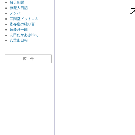
敬天新聞
狼魔人日記
メンバー
二階堂ドットコム
依存症の独り言
須藤甚一郎
丸田たかあきblog
八重山日報
広 告