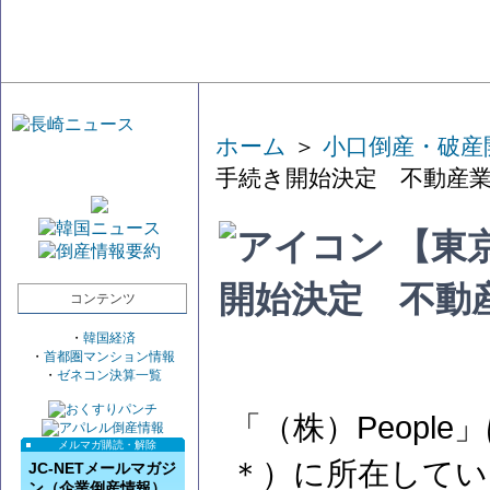
ホーム
＞
小口倒産・破産
手続き開始決定 不動産
【東京
開始決定 不動
コンテンツ
・
韓国経済
・
首都圏マンション情報
・
ゼネコン決算一覧
「（株）Peopl
メルマガ購読・解除
＊）に所在してい
JC-NETメールマガジ
ン（企業倒産情報）