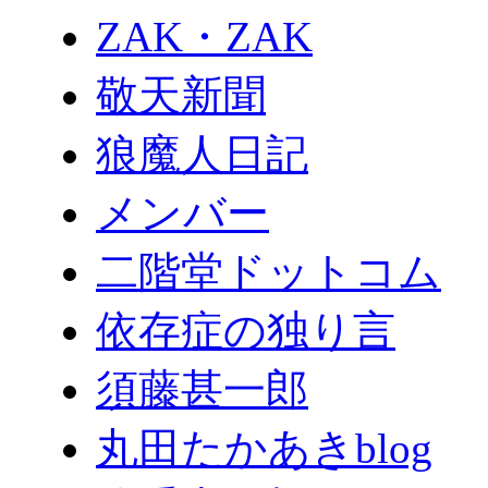
ZAK・ZAK
敬天新聞
狼魔人日記
メンバー
二階堂ドットコム
依存症の独り言
須藤甚一郎
丸田たかあきblog