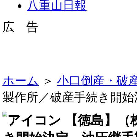
八重山日報
広 告
ホーム
＞
小口倒産・破
製作所／破産手続き開始
【徳島】（