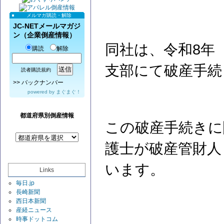
メルマガ購読・解除
JC-NETメールマガジ
ン（企業倒産情報）
同社は、令和8年（
購読
解除
支部にて破産手続
読者購読規約
>>
バックナンバー
powered by
まぐまぐ！
都道府県別倒産情報
この破産手続きに
護士が破産管財人
います。
Links
毎日.jp
長崎新聞
西日本新聞
産経ニュース
時事ドットコム