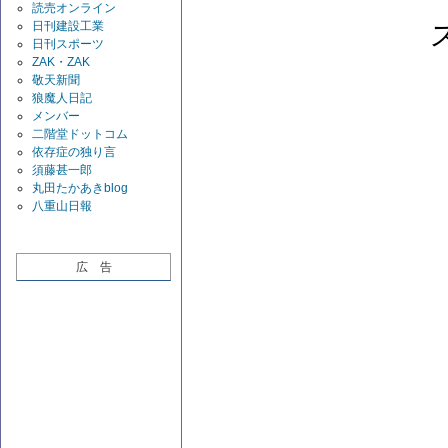
読売オンライン
日刊建設工業
日刊スポーツ
ZAK・ZAK
敬天新聞
狼魔人日記
メンバー
二階堂ドットコム
依存症の独り言
須藤甚一郎
丸田たかあきblog
八重山日報
広 告