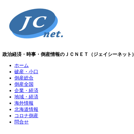
政治経済・時事・倒産情報のＪＣＮＥＴ（ジェイシーネット
ホーム
破産・小口
倒産総合
倒産全国
企業・経済
地域・経済
海外情報
北海道情報
コロナ倒産
問合せ