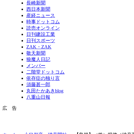
長崎新聞
西日本新聞
産経ニュース
時事ドットコム
読売オンライン
日刊建設工業
日刊スポーツ
ZAK・ZAK
敬天新聞
狼魔人日記
メンバー
二階堂ドットコム
依存症の独り言
須藤甚一郎
丸田たかあきblog
八重山日報
広 告