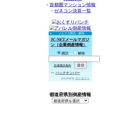
・
首都圏マンション情報
・
ゼネコン決算一覧
メルマガ購読・解除
JC-NETメールマガジ
ン（企業倒産情報）
購読
解除
読者購読規約
>>
バックナンバー
powered by
まぐまぐ！
都道府県別倒産情報