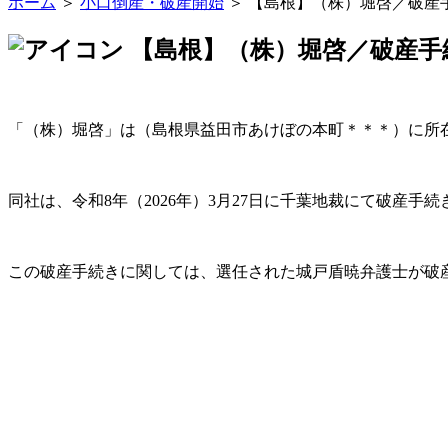
ホーム
＞
小口倒産・破産開始
＞ 【島根】（株）堀啓／破産
【島根】（株）堀啓／破産手
「（株）堀啓」は（島根県益田市あけぼの本町＊＊＊）に所
同社は、令和8年（2026年）3月27日に千葉地裁にて破産手
この破産手続きに関しては、選任された城戸盾暁弁護士が破