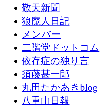
敬天新聞
狼魔人日記
メンバー
二階堂ドットコム
依存症の独り言
須藤甚一郎
丸田たかあきblog
八重山日報