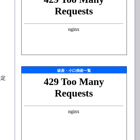
破産・小口倒産一覧
決定