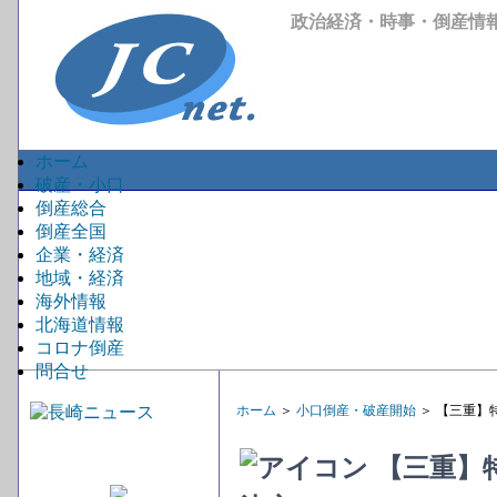
政治経済・時事・倒産情
ホーム
破産・小口
倒産総合
倒産全国
企業・経済
地域・経済
海外情報
北海道情報
コロナ倒産
問合せ
ホーム
＞
小口倒産・破産開始
＞ 【三重】
【三重】