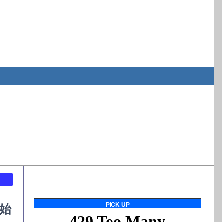
ト
PICK UP
始