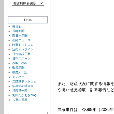
Links
毎日.jp
長崎新聞
西日本新聞
産経ニュース
時事ドットコム
読売オンライン
日刊建設工業
日刊スポーツ
ZAK・ZAK
敬天新聞
狼魔人日記
メンバー
二階堂ドットコム
また、財産状況に関する情報
依存症の独り言
や廃止意見聴取、計算報告などの
須藤甚一郎
丸田たかあきblog
八重山日報
当該事件は、令和8年（202