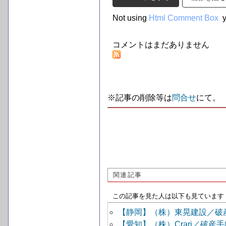
Not using
Html Comment Box
y
コメントはまだありません
※記事の削除等は
問合せ
にて。
関連記事
この記事を見た人は以下も見ています
【静岡】（株）東晃建設／破
【愛知】（株）Crari／破産