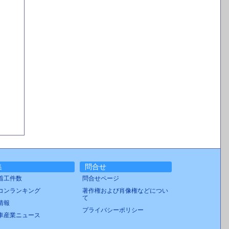
集
問合せ
着工件数
問合せページ
コンランキング
著作権および肖像権などについ
て
情報
プライバシーポリシー
車産業ニュース