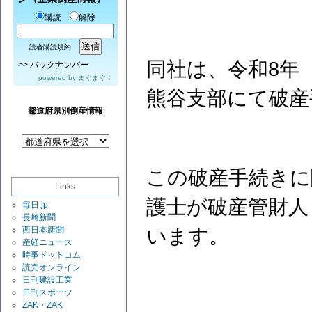
購読
解除
読者購読規約
同社は、令和8年（
>>
バックナンバー
powered by
まぐまぐ！
熊谷支部にて破産
都道府県別倒産情報
この破産手続きに
Links
護士が破産管財人
毎日.jp
長崎新聞
西日本新聞
います。
産経ニュース
時事ドットコム
読売オンライン
日刊建設工業
日刊スポーツ
ZAK・ZAK