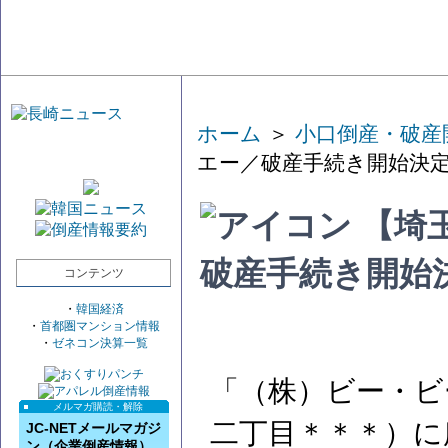
ホーム
＞
小口倒産・破産
エー／破産手続き開始決
【埼
破産手続き開始
コンテンツ
・
韓国経済
・
首都圏マンション情報
・
ゼネコン決算一覧
「（株）ビー・ビ
メルマガ購読・解除
二丁目＊＊＊）に
JC-NETメールマガジ
ン（企業倒産情報）