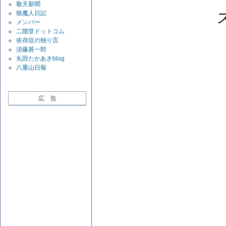
敬天新聞
狼魔人日記
メンバー
二階堂ドットコム
依存症の独り言
須藤甚一郎
丸田たかあきblog
八重山日報
広 告