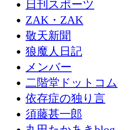
日刊スポーツ
ZAK・ZAK
敬天新聞
狼魔人日記
メンバー
二階堂ドットコム
依存症の独り言
須藤甚一郎
丸田たかあきblog