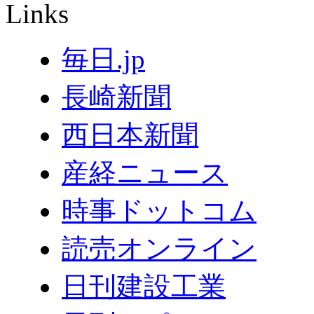
Links
毎日.jp
長崎新聞
西日本新聞
産経ニュース
時事ドットコム
読売オンライン
日刊建設工業