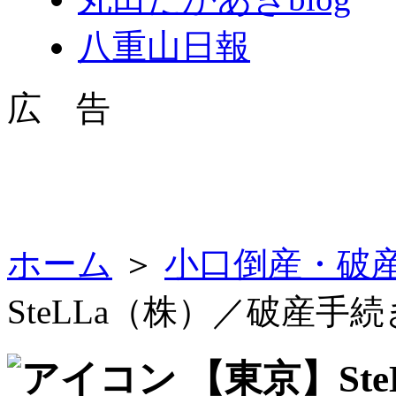
八重山日報
広 告
ホーム
＞
小口倒産・破
SteLLa（株）／破産手
【東京】St