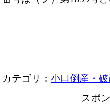
カテゴリ：
小口倒産・破
スポ