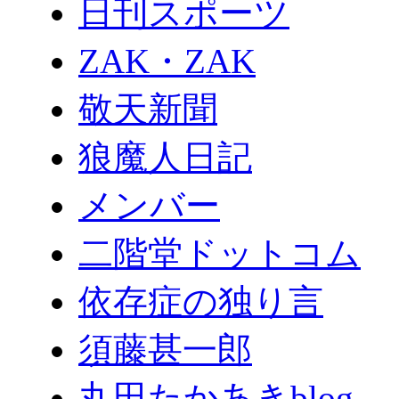
日刊スポーツ
ZAK・ZAK
敬天新聞
狼魔人日記
メンバー
二階堂ドットコム
依存症の独り言
須藤甚一郎
丸田たかあきblog