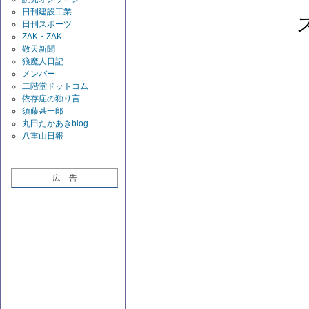
日刊建設工業
日刊スポーツ
ZAK・ZAK
敬天新聞
狼魔人日記
メンバー
二階堂ドットコム
依存症の独り言
須藤甚一郎
丸田たかあきblog
八重山日報
広 告