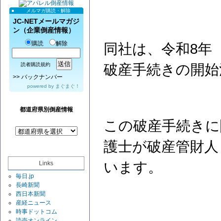
メルマガ購読・解除
JC-NETメールマガジ
ン（企業倒産情報）
購読
解除
同社は、令和8年（
破産手続きの開始
読者購読規約
>>
バックナンバー
powered by
まぐまぐ！
都道府県別倒産情報
この破産手続きに
護士が破産管財人
います。
Links
毎日.jp
長崎新聞
西日本新聞
産経ニュース
時事ドットコム
読売オンライン