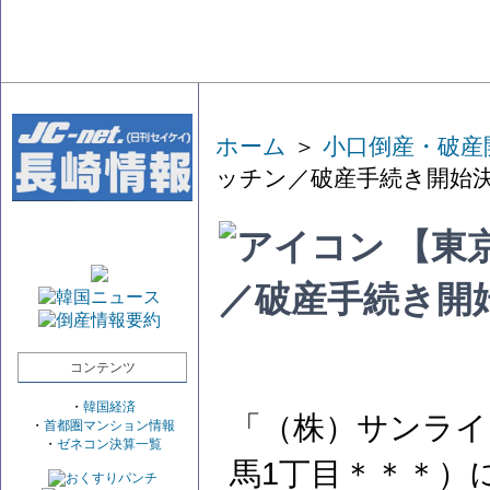
ホーム
＞
小口倒産・破産
ッチン／破産手続き開始決
【東
／破産手続き開
コンテンツ
・
韓国経済
「（株）サンライ
・
首都圏マンション情報
・
ゼネコン決算一覧
馬1丁目＊＊＊）