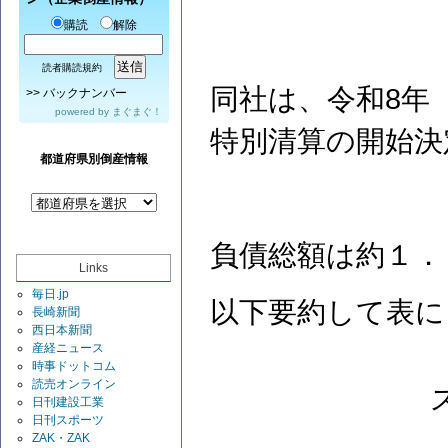
購読
解除
読者購読規約
同社は、令和8年（
>>
バックナンバー
powered by
まぐまぐ！
特別清算の開始決
都道府県別倒産情報
負債総額は約１．
Links
毎日.jp
以下要約して表に
長崎新聞
西日本新聞
産経ニュース
時事ドットコム
読売オンライン
日刊建設工業
日刊スポーツ
ZAK・ZAK