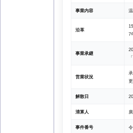
事業内容
温
1
沿革
7
2
事業承継
「
承
営業状況
更
解散日
2
清算人
廣
事件番号
令