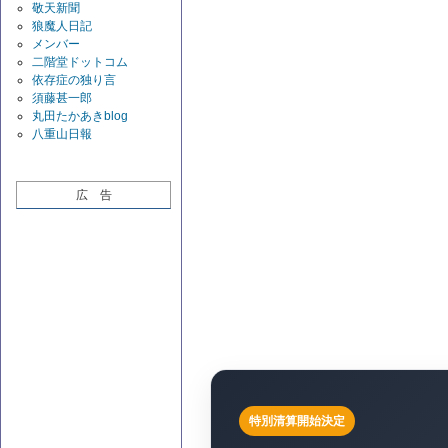
敬天新聞
狼魔人日記
メンバー
二階堂ドットコム
依存症の独り言
須藤甚一郎
丸田たかあきblog
八重山日報
広 告
特別清算開始決定