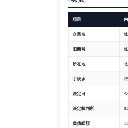
項目
内
企業名
株
旧商号
株
所在地
北
手続き
特
決定日
令
決定裁判所
旭
負債総額
1