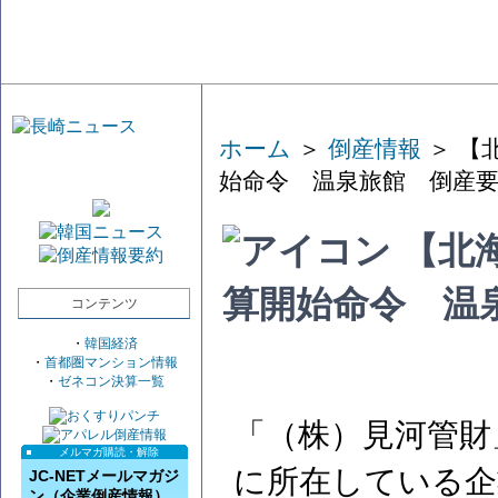
ホーム
＞
倒産情報
＞ 【
始命令 温泉旅館 倒産
【北
算開始命令 温
コンテンツ
・
韓国経済
・
首都圏マンション情報
・
ゼネコン決算一覧
「（株）見河管財
メルマガ購読・解除
に所在している企
JC-NETメールマガジ
ン（企業倒産情報）