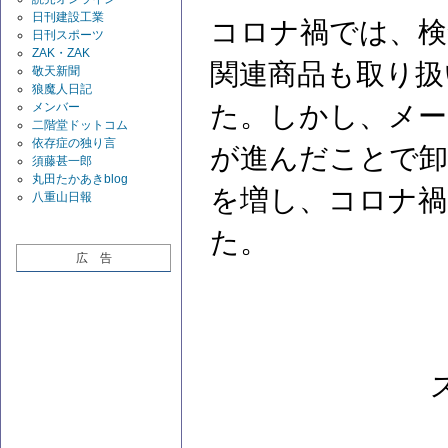
日刊建設工業
コロナ禍では、検
日刊スポーツ
ZAK・ZAK
関連商品も取り扱
敬天新聞
狼魔人日記
た。しかし、メー
メンバー
二階堂ドットコム
依存症の独り言
が進んだことで卸
須藤甚一郎
丸田たかあきblog
を増し、コロナ禍
八重山日報
た。
広 告