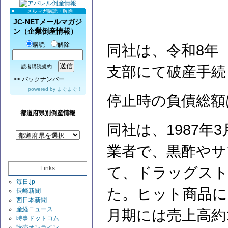
メルマガ購読・解除
JC-NETメールマガジ
ン（企業倒産情報）
購読
解除
同社は、令和8年（
支部にて破産手続
読者購読規約
>>
バックナンバー
powered by
まぐまぐ！
停止時の負債総額
都道府県別倒産情報
同社は、1987
業者で、黒酢やサ
て、ドラッグスト
Links
毎日.jp
た。ヒット商品に
長崎新聞
西日本新聞
産経ニュース
月期には売上高約1
時事ドットコム
読売オンライン