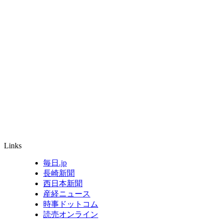
Links
毎日.jp
長崎新聞
西日本新聞
産経ニュース
時事ドットコム
読売オンライン