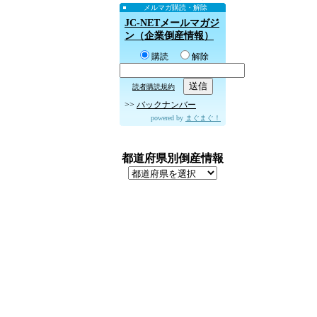
メルマガ購読・解除
JC-NETメールマガジ
ン（企業倒産情報）
購読
解除
読者購読規約
>>
バックナンバー
powered by
まぐまぐ！
都道府県別倒産情報