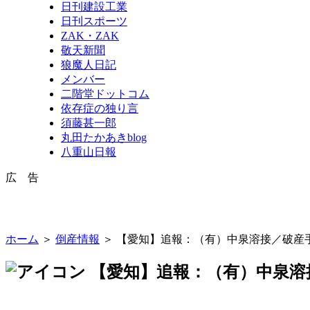
日刊建設工業
日刊スポーツ
ZAK・ZAK
敬天新聞
狼魔人日記
メンバー
二階堂ドットコム
依存症の独り言
須藤甚一郎
丸田たかあきblog
八重山日報
広 告
ホーム
＞
倒産情報
＞ 【愛知】追報：（有）中泉溶接／破産
【愛知】追報：（有）中泉溶