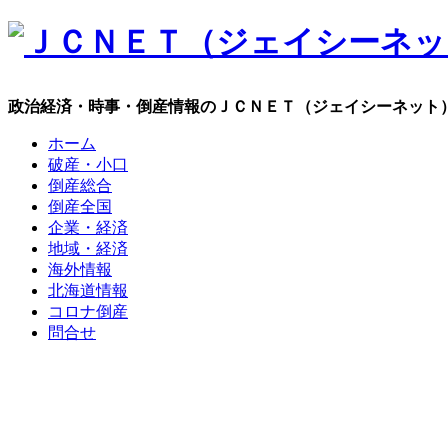
政治経済・時事・倒産情報のＪＣＮＥＴ（ジェイシーネット
ホーム
破産・小口
倒産総合
倒産全国
企業・経済
地域・経済
海外情報
北海道情報
コロナ倒産
問合せ