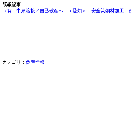
既報記事
（有）中泉溶接／自己破産へ ＜愛知＞ 安全策鋼材加工 
カテゴリ：
倒産情報
|