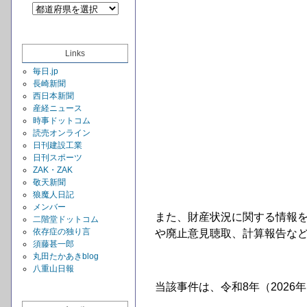
Links
毎日.jp
長崎新聞
西日本新聞
産経ニュース
時事ドットコム
読売オンライン
日刊建設工業
日刊スポーツ
ZAK・ZAK
敬天新聞
狼魔人日記
メンバー
また、財産状況に関する情報
二階堂ドットコム
依存症の独り言
や廃止意見聴取、計算報告など
須藤甚一郎
丸田たかあきblog
八重山日報
当該事件は、令和8年（2026