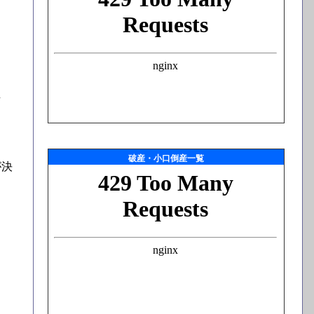
し
破産・小口倒産一覧
が決