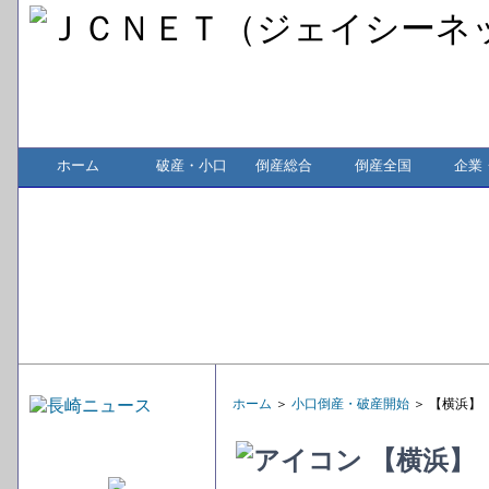
ホーム
破産・小口
倒産総合
倒産全国
企業
ホーム
＞
小口倒産・破産開始
＞ 【横浜】
【横浜】