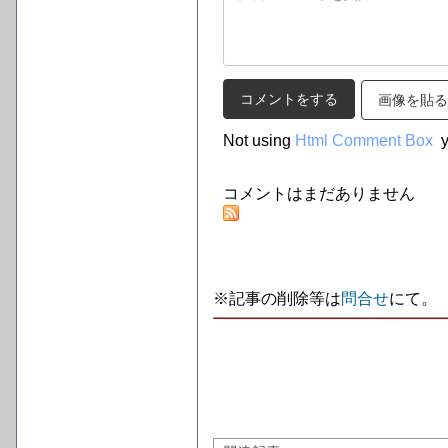
画像を貼る
Not using
Html Comment Box
y
コメントはまだありません
※記事の削除等は
問合せ
にて。