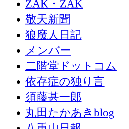
ZAK・ZAK
敬天新聞
狼魔人日記
メンバー
二階堂ドットコム
依存症の独り言
須藤甚一郎
丸田たかあきblog
八重山日報