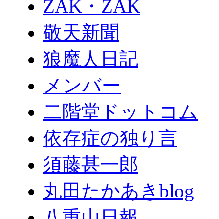
ZAK・ZAK
敬天新聞
狼魔人日記
メンバー
二階堂ドットコム
依存症の独り言
須藤甚一郎
丸田たかあきblog
八重山日報