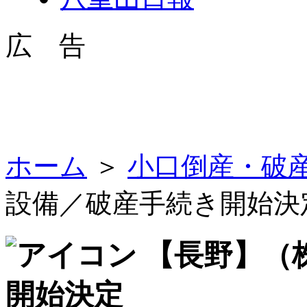
広 告
ホーム
＞
小口倒産・破
設備／破産手続き開始決
【長野】（
開始決定