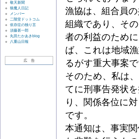
敬天新聞
狼魔人日記
漁協は、組合員の
メンバー
二階堂ドットコム
組織であり、その
依存症の独り言
須藤甚一郎
者の利益のため
丸田たかあきblog
八重山日報
ば、これは地域漁
るがす重大事案で
広 告
そのため、私は、
てに刑事告発状を
り、関係各位に対
です。
本通知は、事実関