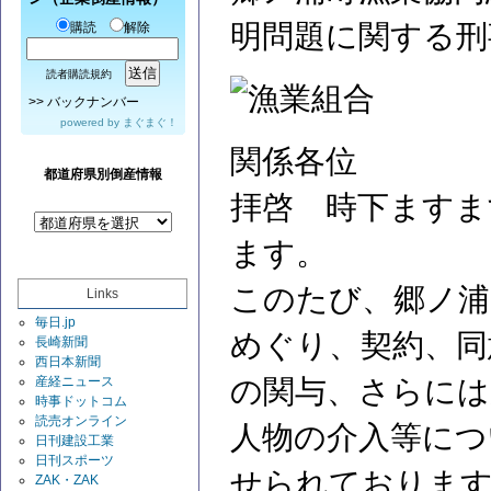
明問題に関する刑
購読
解除
読者購読規約
>>
バックナンバー
powered by
まぐまぐ！
関係各位
都道府県別倒産情報
拝啓 時下ますま
ます。
このたび、郷ノ浦
Links
毎日.jp
めぐり、契約、同
長崎新聞
西日本新聞
産経ニュース
の関与、さらには
時事ドットコム
読売オンライン
人物の介入等につ
日刊建設工業
日刊スポーツ
せられておりま
ZAK・ZAK