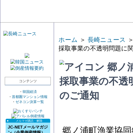
ホーム
＞
長崎ニュース
＞
採取事業の不透明問題に
郷ノ
採取事業の不透
コンテンツ
・
韓国経済
のご通知
・
首都圏マンション情報
・
ゼネコン決算一覧
メルマガ購読・解除
JC-NETメールマガジ
郷ノ浦町漁業協同
ン（企業倒産情報）