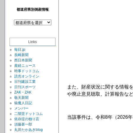
都道府県別倒産情報
Links
毎日.jp
長崎新聞
西日本新聞
産経ニュース
時事ドットコム
読売オンライン
日刊建設工業
また、財産状況に関する情報
日刊スポーツ
ZAK・ZAK
や廃止意見聴取、計算報告などの
敬天新聞
狼魔人日記
メンバー
二階堂ドットコム
当該事件は、令和8年（2026
依存症の独り言
須藤甚一郎
丸田たかあきblog