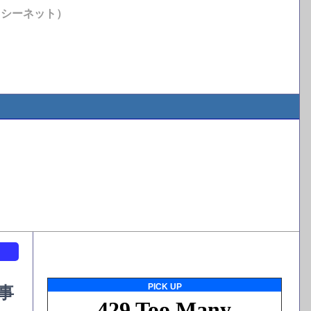
イシーネット）
ト
PICK UP
事