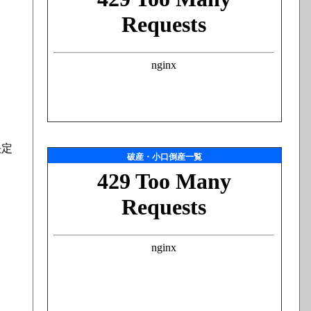
決定
破産・小口倒産一覧