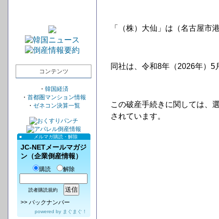
「（株）大仙」は（名古屋市港
同社は、令和8年（2026年）
コンテンツ
・
韓国経済
・
首都圏マンション情報
この破産手続きに関しては、
・
ゼネコン決算一覧
されています。
メルマガ購読・解除
JC-NETメールマガジ
ン（企業倒産情報）
購読
解除
読者購読規約
>>
バックナンバー
powered by
まぐまぐ！