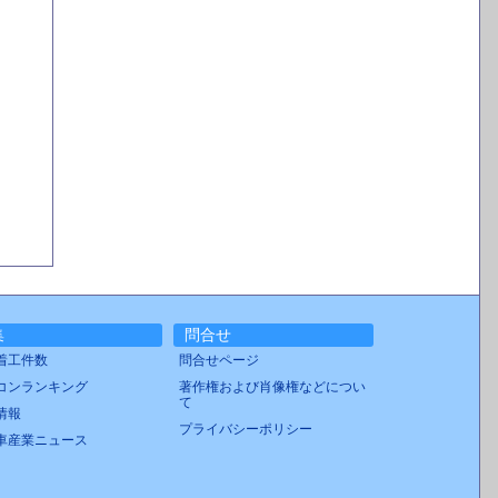
集
問合せ
着工件数
問合せページ
コンランキング
著作権および肖像権などについ
て
情報
プライバシーポリシー
車産業ニュース