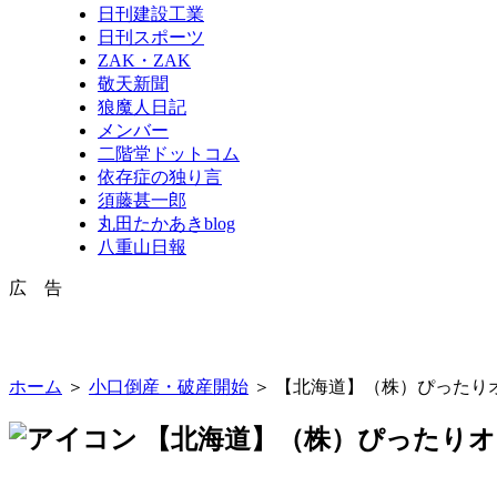
日刊建設工業
日刊スポーツ
ZAK・ZAK
敬天新聞
狼魔人日記
メンバー
二階堂ドットコム
依存症の独り言
須藤甚一郎
丸田たかあきblog
八重山日報
広 告
ホーム
＞
小口倒産・破産開始
＞ 【北海道】（株）ぴったり
【北海道】（株）ぴったりオ