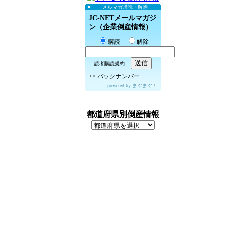
メルマガ購読・解除
JC-NETメールマガジ
ン（企業倒産情報）
購読
解除
読者購読規約
>>
バックナンバー
powered by
まぐまぐ！
都道府県別倒産情報