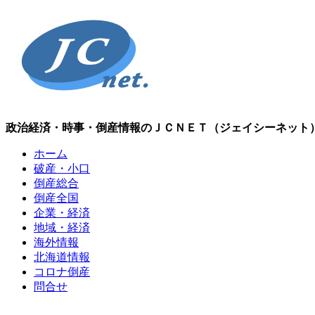
政治経済・時事・倒産情報のＪＣＮＥＴ（ジェイシーネット
ホーム
破産・小口
倒産総合
倒産全国
企業・経済
地域・経済
海外情報
北海道情報
コロナ倒産
問合せ