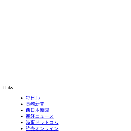
Links
毎日.jp
長崎新聞
西日本新聞
産経ニュース
時事ドットコム
読売オンライン