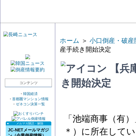
ホーム
＞
小口倒産・破産
産手続き開始決定
【兵
き開始決定
コンテンツ
・
韓国経済
・
首都圏マンション情報
・
ゼネコン決算一覧
「池端商事（有）
メルマガ購読・解除
＊）に所在してい
JC-NETメールマガジ
ン（企業倒産情報）