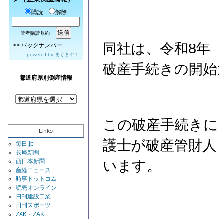
購読
解除
読者購読規約
同社は、令和8年（
>>
バックナンバー
powered by
まぐまぐ！
破産手続きの開始
都道府県別倒産情報
この破産手続きに
Links
護士が破産管財人
毎日.jp
長崎新聞
西日本新聞
います。
産経ニュース
時事ドットコム
読売オンライン
日刊建設工業
日刊スポーツ
ZAK・ZAK