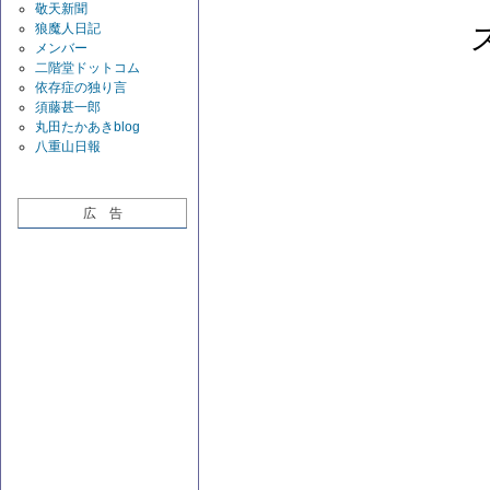
敬天新聞
狼魔人日記
メンバー
二階堂ドットコム
依存症の独り言
須藤甚一郎
丸田たかあきblog
八重山日報
広 告