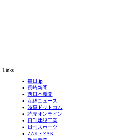
Links
毎日.jp
長崎新聞
西日本新聞
産経ニュース
時事ドットコム
読売オンライン
日刊建設工業
日刊スポーツ
ZAK・ZAK