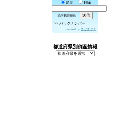
購読
解除
読者購読規約
>>
バックナンバー
powered by
まぐまぐ！
都道府県別倒産情報