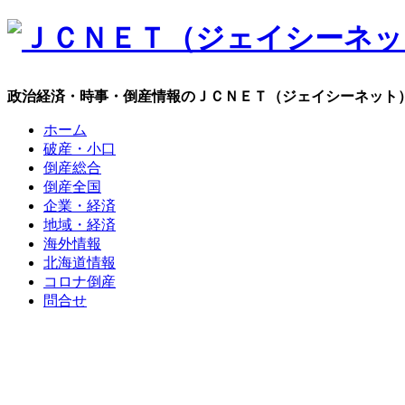
政治経済・時事・倒産情報のＪＣＮＥＴ（ジェイシーネット
ホーム
破産・小口
倒産総合
倒産全国
企業・経済
地域・経済
海外情報
北海道情報
コロナ倒産
問合せ