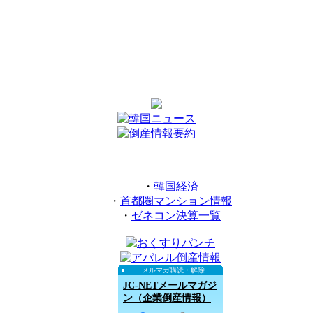
・
韓国経済
・
首都圏マンション情報
・
ゼネコン決算一覧
メルマガ購読・解除
JC-NETメールマガジ
ン（企業倒産情報）