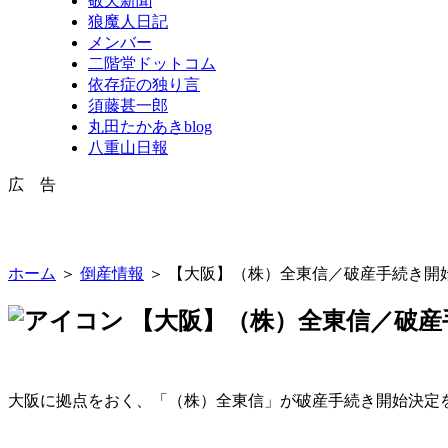
敬天新聞
狼魔人日記
メンバー
二階堂ドットコム
依存症の独り言
須藤甚一郎
丸田たかあきblog
八重山日報
広 告
ホーム
＞
倒産情報
＞ 【大阪】（株）全東信／破産手続き開始
【大阪】（株）全東信／破産手
大阪に拠点をおく、「（株）全東信」が破産手続き開始決定