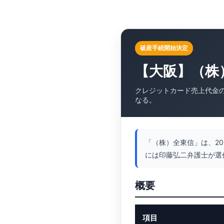
破産手続開始決定
【大阪】（株
クレジットカード売上代金
なる。
「（株）全東信」は、2
には印藤弘二弁護士が選
概要
項目