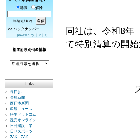
購読
解除
読者購読規約
同社は、令和8年（
>>
バックナンバー
powered by
まぐまぐ！
て特別清算の開始
都道府県別倒産情報
Links
毎日.jp
長崎新聞
西日本新聞
産経ニュース
時事ドットコム
読売オンライン
日刊建設工業
日刊スポーツ
ZAK・ZAK