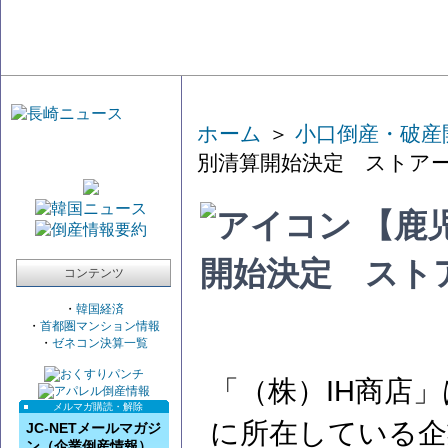
ホーム
＞
小口倒産・破産
別清算開始決定 ストア
【鹿児
開始決定 スト
コンテンツ
・
韓国経済
・
首都圏マンション情報
・
ゼネコン決算一覧
「（株）IH商店
メルマガ購読・解除
に所在している企
JC-NETメールマガジ
ン（企業倒産情報）