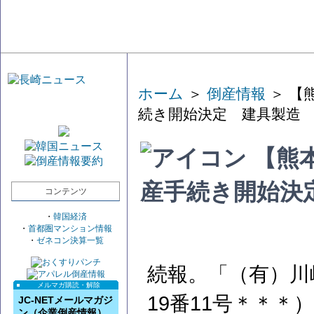
ホーム
＞
倒産情報
＞ 【
続き開始決定 建具製造
【熊
産手続き開始決
コンテンツ
・
韓国経済
・
首都圏マンション情報
・
ゼネコン決算一覧
続報。「（有）川
メルマガ購読・解除
19番11号＊＊
JC-NETメールマガジ
ン（企業倒産情報）