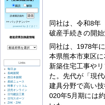
購読
解除
読者購読規約
同社は、令和8年（
>>
バックナンバー
powered by
まぐまぐ！
破産手続きの開始
都道府県別倒産情報
同社は、1978
本県熊本市東区に
Links
新築住宅工事やリ
毎日.jp
長崎新聞
た。先代が「現代
西日本新聞
産経ニュース
建具分野で高い技
時事ドットコム
読売オンライン
020年5月期には
日刊建設工業
日刊スポーツ
ZAK・ZAK