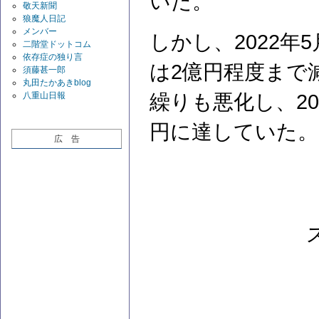
いた。
敬天新聞
狼魔人日記
メンバー
しかし、2022
二階堂ドットコム
依存症の独り言
は2億円程度まで
須藤甚一郎
丸田たかあきblog
八重山日報
繰りも悪化し、20
円に達していた。
広 告