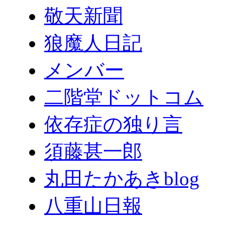
敬天新聞
狼魔人日記
メンバー
二階堂ドットコム
依存症の独り言
須藤甚一郎
丸田たかあきblog
八重山日報