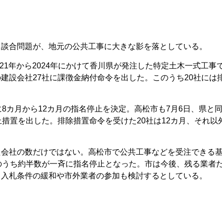
る談合問題が、地元の公共工事に大きな影を落としている。
021年から2024年にかけて香川県が発注した特定土木一式工事
建設会社27社に課徴金納付命令を出した。このうち20社には
に8カ月から12カ月の指名停止を決定。高松市も7月6日、県と
止措置を出した。排除措置命令を受けた20社は12カ月、それ以
た会社の数だけではない。高松市で公共工事などを受注できる
のうち約半数が一斉に指名停止となった。市は今後、残る業者
、入札条件の緩和や市外業者の参加も検討するとしている。