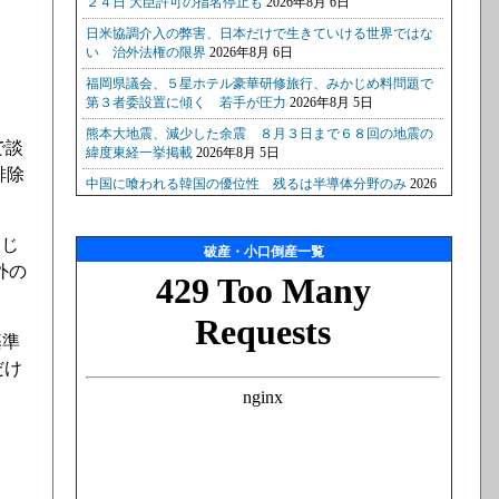
で談
排除
同じ
破産・小口倒産一覧
外の
基準
だけ