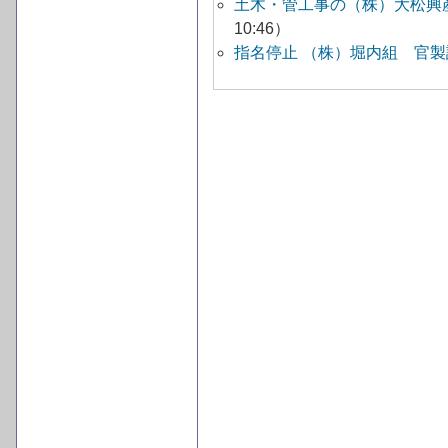
土木・管工事の（株）大松興
10:46）
指名停止 （株）堀内組 官