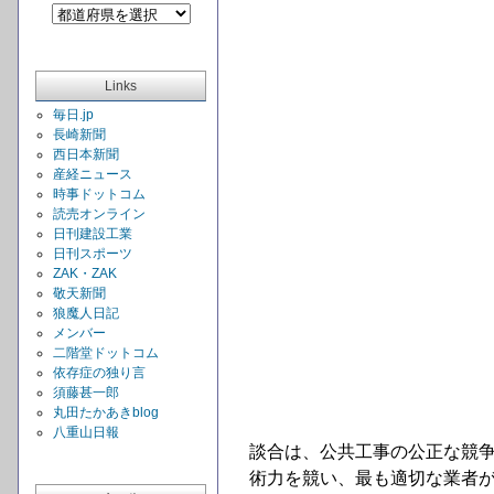
Links
毎日.jp
長崎新聞
西日本新聞
産経ニュース
時事ドットコム
読売オンライン
日刊建設工業
日刊スポーツ
ZAK・ZAK
敬天新聞
狼魔人日記
メンバー
二階堂ドットコム
依存症の独り言
須藤甚一郎
丸田たかあきblog
八重山日報
談合は、公共工事の公正な競
術力を競い、最も適切な業者