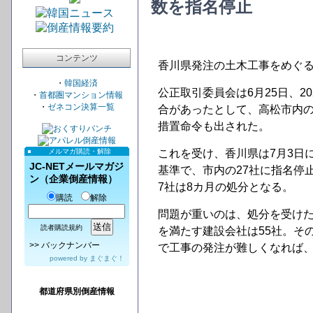
数を指名停止
コンテンツ
香川県発注の土木工事をめぐ
・
韓国経済
公正取引委員会は6月25日、2
・
首都圏マンション情報
・
ゼネコン決算一覧
合があったとして、高松市内の
措置命令も出された。
メルマガ購読・解除
これを受け、香川県は7月3日
JC-NETメールマガジ
基準で、市内の27社に指名停
ン（企業倒産情報）
7社は8カ月の処分となる。
購読
解除
問題が重いのは、処分を受け
読者購読規約
を満たす建設会社は55社。そ
>>
バックナンバー
で工事の発注が難しくなれば
powered by
まぐまぐ！
都道府県別倒産情報