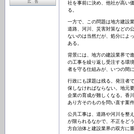
広 告
社を事前に決め、他社が高い
る。
一方で、この問題は地方建設
道路、河川、災害対策などの
ないのは当然だが、処分によ
ある。
背景には、地方の建設業界で
の工事を繰り返し受注する環
者を守る仕組みが、いつの間
行政にも課題は残る。発注者
保しなければならない。地元
企業の育成が難しくなる。香
あり方そのものを問い直す案
公共工事は、道路や河川を整
が限られるなかで、不正をど
方自治体と建設業界の双方に