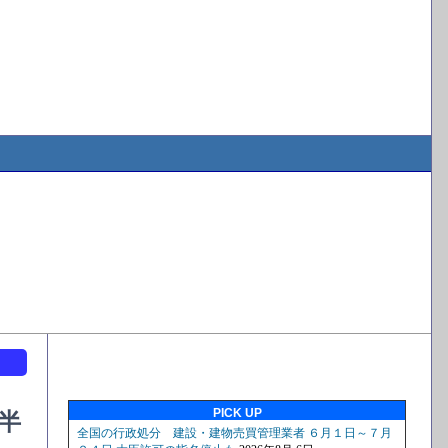
ト
PICK UP
半