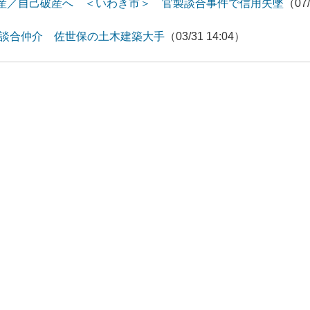
産／自己破産へ ＜いわき市＞ 官製談合事件で信用失墜
（07/
製談合仲介 佐世保の土木建築大手
（03/31 14:04）