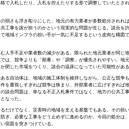
価格で入札したり、入札を控えたりする形で調整していたとさ
業の弱さも浮き彫りにした。地元の有力業者が多数処分されれ
公共工事を誰が担うのかという現実的な問題が生じる。談合を
って地域インフラの担い手が一気に不足するという皮肉な構図
進む人手不足や業者数の減少がある。限られた地元業者が同じ
境では、競争よりも「順番」や「調整」が優先されやすい。地
にか閉じた市場をつくり、談合の温床になっていた可能性があ
である自治体は、地域の施工体制を維持しながら、公正な競争
要件を重視しすぎれば競争は狭まり、外部業者に広げすぎれば
川の談合問題は、単なる不正入札事件ではなく、地方の公共工
件となった。
えるだけでなく、災害時の地域を支える基盤でもある。その担
う防ぎ、必要な工事をどう止めずに進めるのか。今回の処分は
重い宿題を突きつけている。