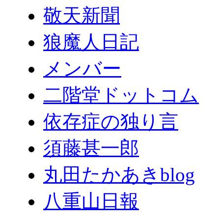
敬天新聞
狼魔人日記
メンバー
二階堂ドットコム
依存症の独り言
須藤甚一郎
丸田たかあきblog
八重山日報