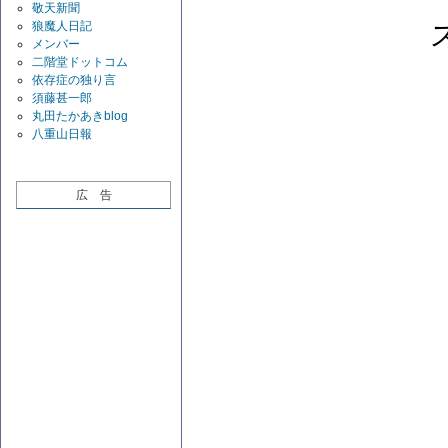
敬天新聞
狼魔人日記
メンバー
二階堂ドットコム
依存症の独り言
須藤甚一郎
丸田たかあきblog
八重山日報
広 告