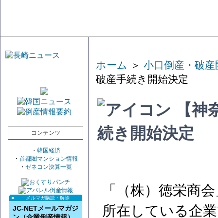
ホーム
＞
小口倒産・破産
破産手続き開始決定
【神
続き開始決定
コンテンツ
・
韓国経済
・
首都圏マンション情報
・
ゼネコン決算一覧
「（株）徳栄商会
メルマガ購読・解除
所在している企業
JC-NETメールマガジ
ン（企業倒産情報）