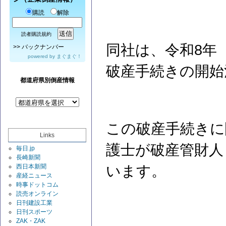
購読
解除
読者購読規約
同社は、令和8年（
>>
バックナンバー
powered by
まぐまぐ！
破産手続きの開始
都道府県別倒産情報
この破産手続きに
Links
護士が破産管財人
毎日.jp
長崎新聞
西日本新聞
います。
産経ニュース
時事ドットコム
読売オンライン
日刊建設工業
日刊スポーツ
ZAK・ZAK