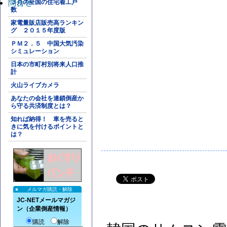
問合せ
３月の全国の住宅着工戸
数
家電量販店販売高ランキン
グ ２０１５年度版
ＰＭ２．５ 中国大気汚染
シミュレーション
日本の市町村別将来人口推
計
火山ライブカメラ
あなたの会社を連鎖倒産か
ら守る共済制度とは？
知れば納得！ 車を売ると
きに気を付けるポイントと
は？
メルマガ購読・解除
JC-NETメールマガジ
ン（企業倒産情報）
購読
解除