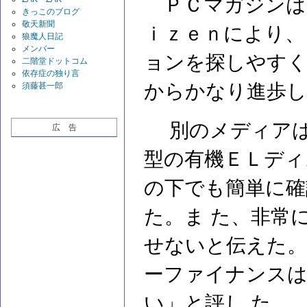
ＰＣマガジンは
きっこのブログ
敬天新聞
ｉｚｅｎにより、
狼魔人日記
メンバー
ョンを探しやす
二階堂ドットコム
依存症の独り言
からかなり進歩し
須藤甚一郎
別のメディアは
広 告
型の有機ＥＬディ
の下でも簡単に確
た。ま た、非常
せないと伝えた。
ーファイナンスは
い」と評し た。