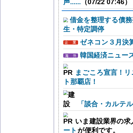
声......
（07/22 07:46）
借金を整理する債務
生・特定調停
ゼネコン３月決算
韓国経済ニュー
まごころ宣言！リ
ト那覇店！
「談合・カルテル
いま建設業界の求
ート
が便利です。