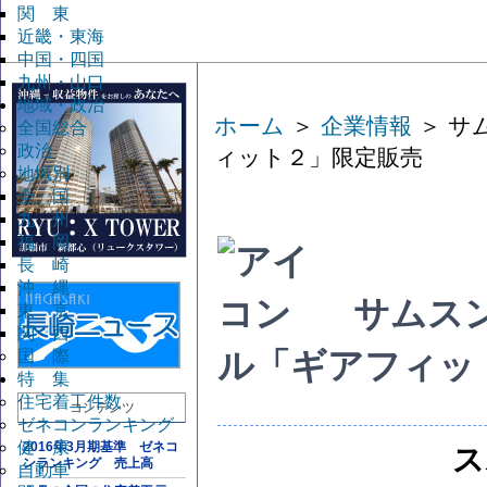
関 東
近畿・東海
中国・四国
九州・山口
地域・政治
ホーム
＞
企業情報
＞ サ
全国総合
政治
ィット２」限定販売
地域別
全 国
九 州
福 岡
長 崎
沖 縄
サムス
東 京
関 西
国 際
ル「ギアフィッ
特 集
住宅着工件数
コンテンツ
ゼネコンランキング
健 康
2016年3月期基準 ゼネコ
ス
ンランキング 売上高
自動車