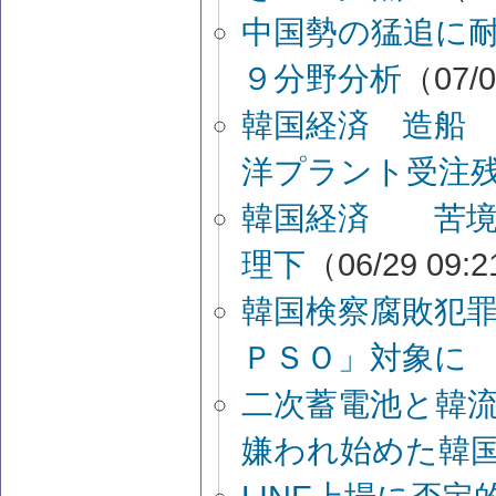
中国勢の猛追に
９分野分析
（07/0
韓国経済 造船
洋プラント受注
韓国経済 苦境
理下
（06/29 09:
韓国検察腐敗犯罪
ＰＳＯ」対象に
二次蓄電池と韓
嫌われ始めた