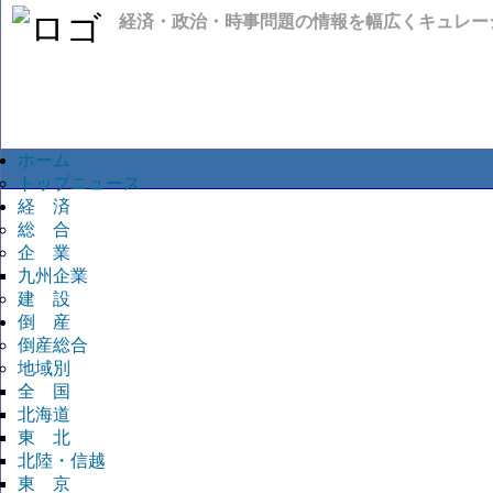
経済・政治・時事問題の情報を幅広くキュレー
ホーム
トップニュース
経 済
総 合
企 業
九州企業
建 設
倒 産
倒産総合
地域別
全 国
北海道
東 北
北陸・信越
東 京