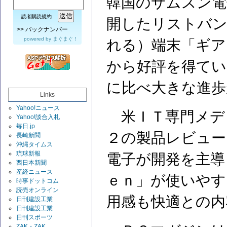
韓国のサムスン電
読者購読規約
開したリストバ
>>
バックナンバー
powered by
まぐまぐ！
れる）端末「ギア
から好評を得てい
に比べ大きな進歩
Links
Yahoo!ニュース
米ＩＴ専門メデ
Yahoo!談合入札
毎日.jp
２の製品レビュー
長崎新聞
沖縄タイムス
琉球新報
電子が開発を主導
西日本新聞
産経ニュース
ｅｎ」が使いやす
時事ドットコム
読売オンライン
用感も快適との内
日刊建設工業
日刊建設工業
日刊スポーツ
ZAK・ZAK