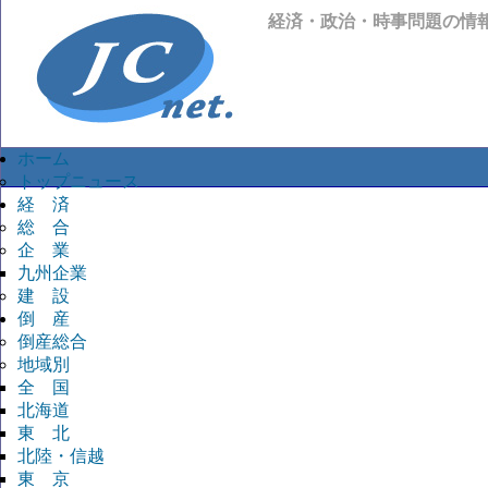
経済・政治・時事問題の情
ホーム
トップニュース
経 済
総 合
企 業
九州企業
建 設
倒 産
倒産総合
地域別
全 国
北海道
東 北
北陸・信越
東 京