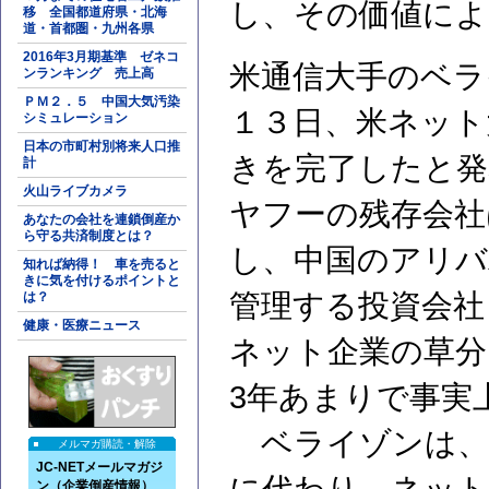
し、その価値によ
移 全国都道府県・北海
道・首都圏・九州各県
2016年3月期基準 ゼネコ
米通信大手のベラ
ンランキング 売上高
ＰＭ２．５ 中国大気汚染
１３日、米ネット
シミュレーション
日本の市町村別将来人口推
きを完了したと発
計
火山ライブカメラ
ヤフーの残存会社
あなたの会社を連鎖倒産か
ら守る共済制度とは？
し、中国のアリバ
知れば納得！ 車を売ると
きに気を付けるポイントと
管理する投資会社
は？
健康・医療ニュース
ネット企業の草分
3年あまりで事実
ベライゾンは、
メルマガ購読・解除
JC-NETメールマガジ
ン（企業倒産情報）