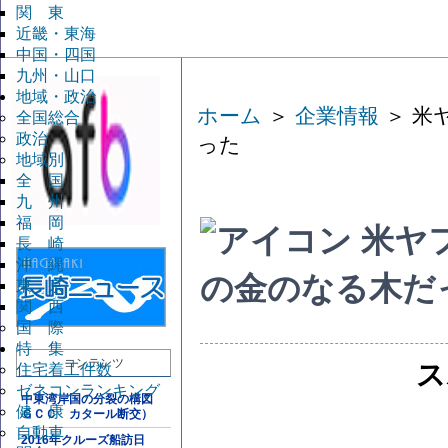
関 東
近畿・東海
中国・四国
九州・山口
地域・政治
ホーム
＞
企業情報
＞ 米
全国総合
政治
った
地域別
全 国
九 州
福 岡
米ヤ
長 崎
沖 縄
の金のなる木だ
東 京
関 西
国 際
特 集
コンテンツ
ス
住宅着工件数
ゼネコンランキング
中東湾岸国の分裂の構図
健 康
ＧＣＣ カタール断交）
自動車
2016年クルーズ船訪日