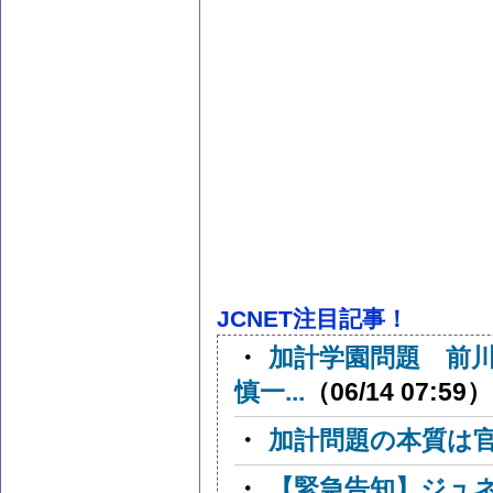
JCNET注目記事！
・
加計学園問題 前
慎一...
（06/14 07:59）
・
加計問題の本質は
・
【緊急告知】ジュ