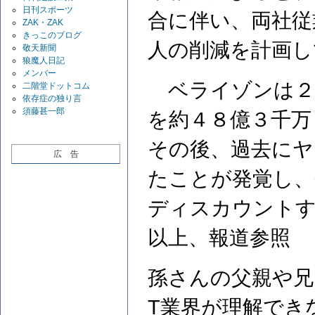
日刊スポーツ
合に伴い、両社従
ZAK・ZAK
きっこのブログ
人の削減を計画し
敬天新聞
狼魔人日記
メンバー
ベライゾンは２
二階堂ドットコム
依存症の独り言
須藤甚一郎
を約４８億３千万
その後、過去にヤ
広 告
たことが発覚し、
ディスカウント
以上、報道参照
孫さんの父親や兄
T業界が理解でき