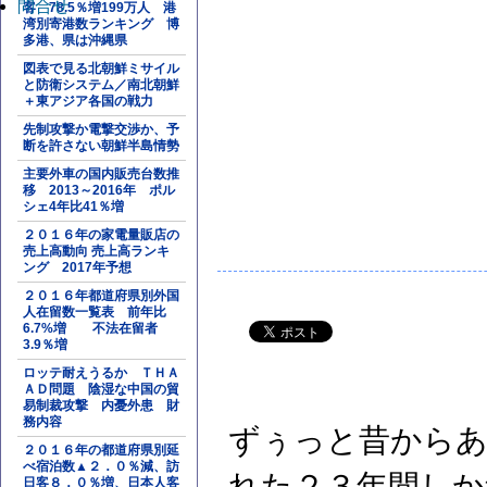
問合せ
客 78.5％増199万人 港
湾別寄港数ランキング 博
多港、県は沖縄県
図表で見る北朝鮮ミサイル
と防衛システム／南北朝鮮
＋東アジア各国の戦力
先制攻撃か電撃交渉か、予
断を許さない朝鮮半島情勢
主要外車の国内販売台数推
移 2013～2016年 ポル
シェ4年比41％増
２０１６年の家電量販店の
売上高動向 売上高ランキ
ング 2017年予想
２０１６年都道府県別外国
人在留数一覧表 前年比
6.7%増 不法在留者
3.9％増
ロッテ耐えうるか ＴＨＡ
ＡＤ問題 陰湿な中国の貿
易制裁攻撃 内憂外患 財
務内容
ずぅっと昔からあ
２０１６年の都道府県別延
べ宿泊数▲２．０％減、訪
れた２３年間しか
日客８．０％増、日本人客