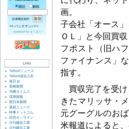
に代わり、ネット
購読
解除
画。
読者購読規約
子会社「オース」
>>
バックナンバー
powered by
まぐまぐ！
ＯＬ」と今回買収
フポスト（旧ハフ
ファイナンス」な
Links
指す。
Yahoo!ニュース
Yahoo!談合入札
毎日.jp
長崎新聞
買収完了を受け
沖縄タイムス
琉球新報
きたマリッサ・メ
西日本新聞
産経ニュース
元グーグルのおば
時事ドットコム
読売オンライン
日刊建設工業
米報道によると、
日刊建設工業