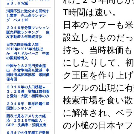
▲３．６％減
T時間は速い。
消費不況に激化する回転す
し業界 売上高ランキン
グ ベスト10
日本のヤフーも米
２０１６年分譲マンション
販売戸数ランキング 住
設立したものだっ
友不動産３年連続首位
日本の国別輸出入額
持ち、当時株価も
2010年×2015年比較ほ
か 円とドルベース 中国
の国別輸出入
にしたりして、初
中国から８２兆円資金流
出 外貨準備高も激減 中
ク王国を作り上げ
国経済成長率推移 米国債
保有国
ーグルの出現に有
２０１６年の人口移動▲
３．２％減 増加は首都圏
と愛知・大阪・福岡市のみ
検索市場を食い散
２０１６年 世界粗鋼生産
国別ランキング
に解体され、ベラ
図表で見るアメリカの経
済 ２０１５年輸出入・
の小槌の日本ヤフ
GDP・失業率・消費支出
９月までの住宅着工戸数推