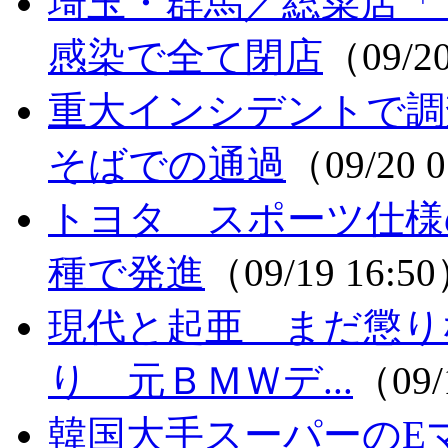
埼玉・群馬／総菜店「
感染で全て閉店
（09/2
重大インシデントで調
そばでの通過
（09/20 
トヨタ スポーツ仕様
種で発進
（09/19 16:5
現代と起亜 まだ懲り
り 元ＢＭＷデ...
（09/
韓国大手スーパーのE