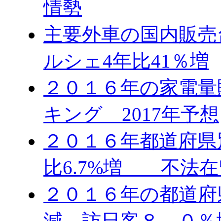
情勢
主要外車の国内販売台
ルシェ4年比41％増
２０１６年の家電量
キング 2017年予想
２０１６年都道府県
比6.7%増 不法在
２０１６年の都道府
減、訪日客８．０％