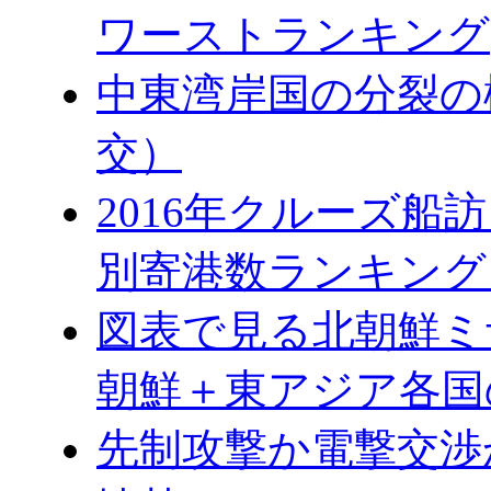
ワーストランキング
中東湾岸国の分裂の
交）
2016年クルーズ船訪
別寄港数ランキング
図表で見る北朝鮮ミ
朝鮮＋東アジア各国
先制攻撃か電撃交渉