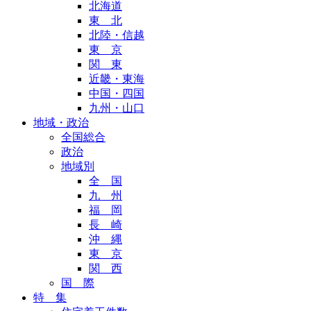
北海道
東 北
北陸・信越
東 京
関 東
近畿・東海
中国・四国
九州・山口
地域・政治
全国総合
政治
地域別
全 国
九 州
福 岡
長 崎
沖 縄
東 京
関 西
国 際
特 集