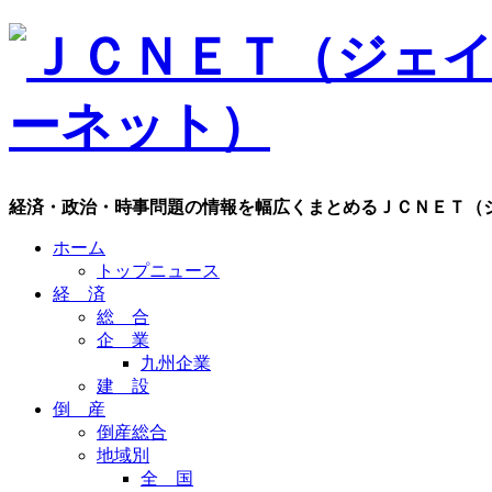
経済・政治・時事問題の情報を幅広くまとめるＪＣＮＥＴ（
ホーム
トップニュース
経 済
総 合
企 業
九州企業
建 設
倒 産
倒産総合
地域別
全 国