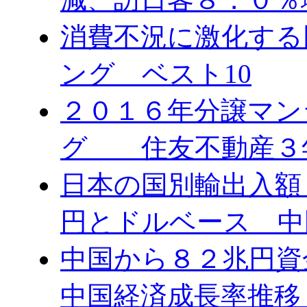
消費不況に激化する
ング ベスト10
２０１６年分譲マン
グ 住友不動産３
日本の国別輸出入額 
円とドルベース 中
中国から８２兆円
中国経済成長率推移