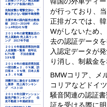
韓国の外車ディー
と防衛システム／南北朝鮮
＋東アジア各国の戦力
が行っており、当
先制攻撃か電撃交渉か、予
断を許さない朝鮮半島情勢
正排ガスでは、韓
主要外車の国内販売台数推
移 2013～2016年 ポル
シェ4年比41％増
Wがしないため、
２０１６年の家電量販店の
売上高動向 売上高ランキ
去の認証データを
ング 2017年予想
２０１６年都道府県別外国
入認定データが発
人在留数一覧表 前年比
6.7%増 不法在留者
3.9％増
り消し、制裁金を
２０１６年の都道府県別延
べ宿泊数▲２．０％減、訪
日客８．０％増、日本人客
BMWコリア、メ
▲３．６％減
消費不況に激化する回転す
コリアなどドイツ
し業界 売上高ランキン
グ ベスト10
騒音関連の認証書
２０１６年分譲マンション
販売戸数ランキング 住
友不動産３年連続首位
証を受ける際に明