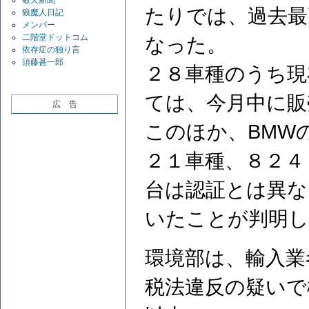
敬天新聞
たりでは、過去最
狼魔人日記
メンバー
二階堂ドットコム
なった。
依存症の独り言
須藤甚一郎
２８車種のうち現
ては、今月中に販
広 告
このほか、BMW
２１車種、８２４
台は認証とは異な
いたことが判明し
環境部は、輸入業
税法違反の疑いで