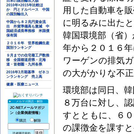
日本の国別輸出入額
2010年×2015年比較ほ
用した自動車を販
か 円とドルベース 中国
の国別輸出入
に明るみに出たと
中国から８２兆円資金流
出 外貨準備高も激減 中
国経済成長率推移 米国債
韓国環境部（省）
保有国
２０１６年 世界粗鋼生産
年から２０１６年
国別ランキング
９月までの住宅着工戸数推
ワーゲンの排気ガ
移 全国都道府県・北海
道・首都圏・九州各県
の大がかりな不正
2016年3月期基準 ゼネコ
ンランキング 売上高
健康・医療ニュース
環境部は同日、韓
８万台に対し、認
メルマガ購読・解除
JC-NETメールマガジ
すとともに、６０
ン（企業倒産情報）
購読
解除
の課徴金を課すと
読者購読規約