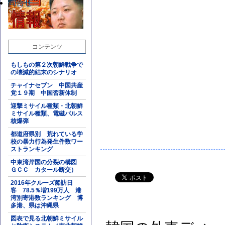
問合せ
コンテンツ
もしもの第２次朝鮮戦争で
の壊滅的結末のシナリオ
チャイナセブン 中国共産
党１９期 中国習新体制
迎撃ミサイル種類・北朝鮮
ミサイル種類、電磁パルス
核爆弾
都道府県別 荒れている学
校の暴力行為発生件数ワー
ストランキング
中東湾岸国の分裂の構図
ＧＣＣ カタール断交）
2016年クルーズ船訪日
客 78.5％増199万人 港
湾別寄港数ランキング 博
多港、県は沖縄県
図表で見る北朝鮮ミサイル