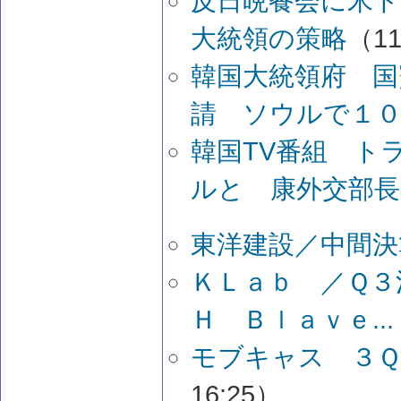
反日晩餐会に米ト
大統領の策略
（11
韓国大統領府 国
請 ソウルで１
韓国TV番組 ト
ルと 康外交部長
東洋建設／中間決
ＫＬａｂ ／Ｑ３
Ｈ Ｂｌａｖｅ...
モブキャス ３Ｑ
16:25）