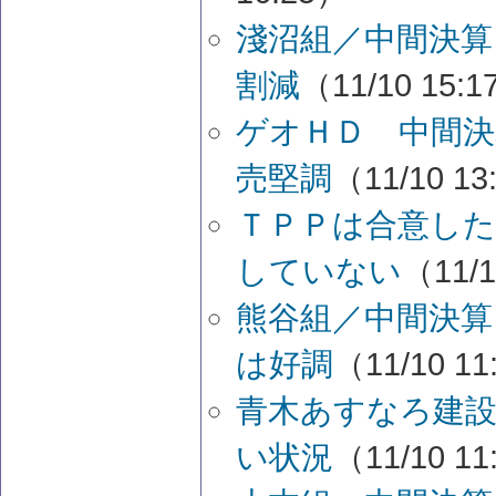
淺沼組／中間決算
割減
（11/10 15:
ゲオＨＤ 中間決
売堅調
（11/10 13
ＴＰＰは合意し
していない
（11/1
熊谷組／中間決算
は好調
（11/10 11
青木あすなろ建設
い状況
（11/10 11