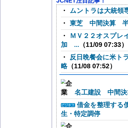
JCNET注目記事！
・
ムントラは大統領
・
東芝 中間決算 
・
ＭＶ２２オスプレ
加 ...
（11/09 07:33）
・
反日晩餐会に米ト
略
（11/08 07:52）
名工建設 中間決
借金を整理する
生・特定調停