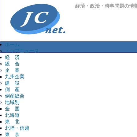
経済・政治・時事問題の情
ホーム
トップニュース
経 済
総 合
企 業
九州企業
建 設
倒 産
倒産総合
地域別
全 国
北海道
東 北
北陸・信越
東 京