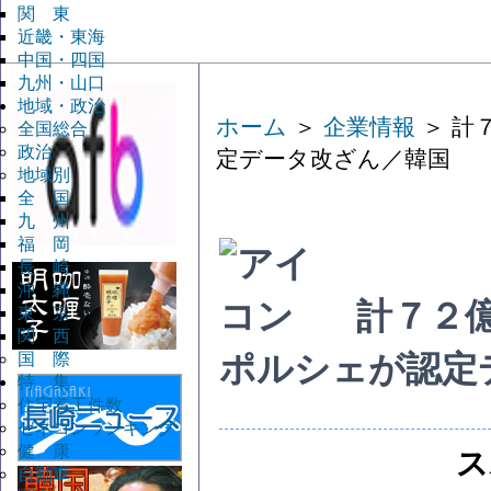
関 東
近畿・東海
中国・四国
九州・山口
地域・政治
ホーム
＞
企業情報
＞ 計
全国総合
政治
定データ改ざん／韓国
地域別
全 国
九 州
福 岡
長 崎
沖 縄
計７２億
東 京
関 西
国 際
ポルシェが認定
特 集
住宅着工件数
ゼネコンランキング
健 康
ス
自動車