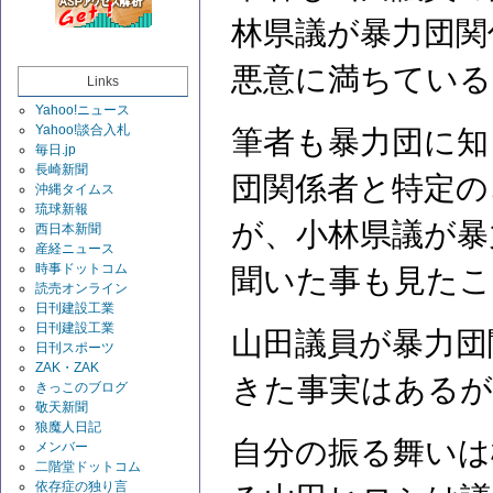
林県議が暴力団関
悪意に満ちている
Links
Yahoo!ニュース
Yahoo!談合入札
筆者も暴力団に知
毎日.jp
長崎新聞
団関係者と特定の
沖縄タイムス
琉球新報
が、小林県議が暴
西日本新聞
産経ニュース
時事ドットコム
聞いた事も見たこ
読売オンライン
日刊建設工業
日刊建設工業
山田議員が暴力団
日刊スポーツ
ZAK・ZAK
きた事実はあるが
きっこのブログ
敬天新聞
狼魔人日記
自分の振る舞いは
メンバー
二階堂ドットコム
依存症の独り言