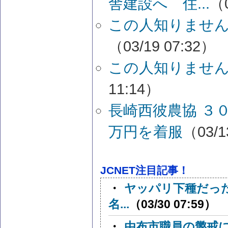
舎建設へ 住...
（0
この人知りませ
（03/19 07:32）
この人知りませ
11:14）
長崎西彼農協 ３
万円を着服
（03/1
JCNET注目記事！
・
ヤッパリ下種だった
名...
（03/30 07:59）
・
由布市職員の懲戒