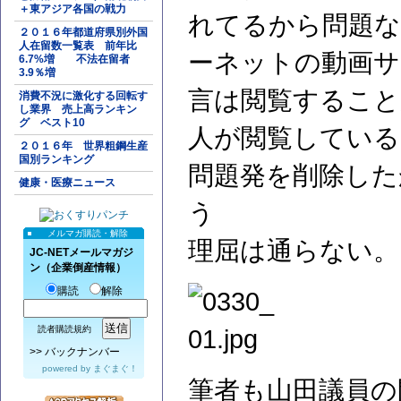
＋東アジア各国の戦力
れてるから問題
２０１６年都道府県別外国
人在留数一覧表 前年比
ーネットの動画サ
6.7%増 不法在留者
3.9％増
言は閲覧すること
消費不況に激化する回転す
し業界 売上高ランキン
グ ベスト10
人が閲覧している
２０１６年 世界粗鋼生産
国別ランキング
問題発を削除した
健康・医療ニュース
う
メルマガ購読・解除
理屈は通らない。
JC-NETメールマガジ
ン（企業倒産情報）
購読
解除
読者購読規約
>>
バックナンバー
powered by
まぐまぐ！
筆者も山田議員の