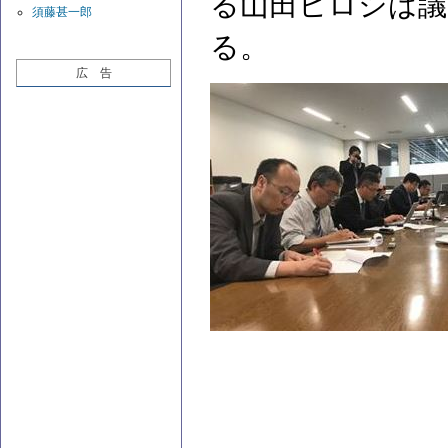
る山田ヒロシは議
須藤甚一郎
る。
広 告