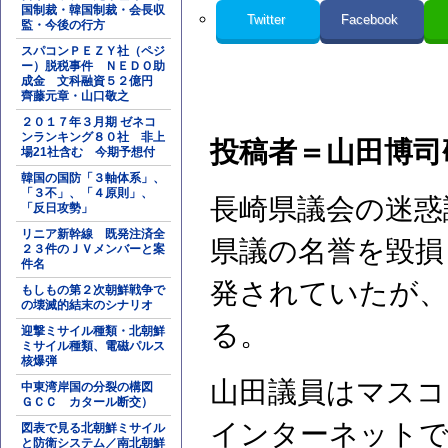
国制裁・韓国制裁・会長収
Twitter
Facebook
監・今後の行方
スパコンＰＥＺＹ社（ペジ
ー）脱税事件 ＮＥＤＯ助
成金 文科融資５２億円
齊藤元章・山口敬之
２０１７年３月期 ゼネコ
ンランキング８０社 非上
投稿者＝山田博司
場21社含む 今期予想付
韓国の国防「３軸体系」、
「３不」、「４原則」、
長崎県議会の迷惑
「反日攻勢」
リニア新幹線 既発注済全
県議の名誉を毀損
２３件のＪＶメンバーと案
件名
発されていたが、
もしもの第２次朝鮮戦争で
の壊滅的結末のシナリオ
る。
迎撃ミサイル種類・北朝鮮
ミサイル種類、電磁パルス
核爆弾
山田議員はマスコ
中東湾岸国の分裂の構図
ＧＣＣ カタール断交）
インターネットで
図表で見る北朝鮮ミサイル
と防衛システム／南北朝鮮