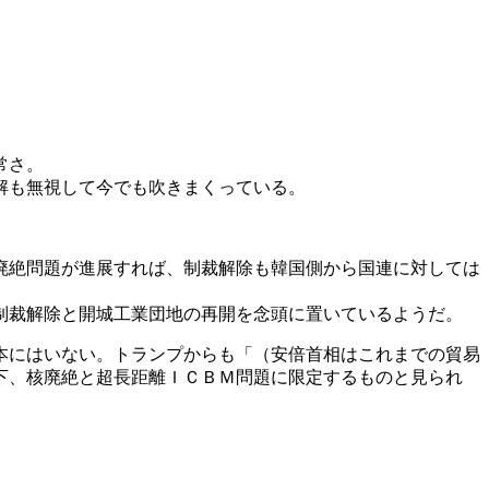
常さ。
解も無視して今でも吹きまくっている。
廃絶問題が進展すれば、制裁解除も韓国側から国連に対しては
制裁解除と開城工業団地の再開を念頭に置いているようだ。
本にはいない。トランプからも「（安倍首相はこれまでの貿易
下、核廃絶と超長距離ＩＣＢＭ問題に限定するものと見られ