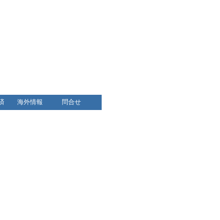
）
済
海外情報
問合せ