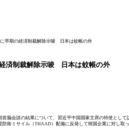
権に早期の経済制裁解除示唆 日本は蚊帳の外
経済制裁解除示唆 日本は蚊帳の外
朝首脳会談の結果について、習近平中国国家主席の特使として
度防衛ミサイル（THAAD）配備に反発して韓国企業に対し取