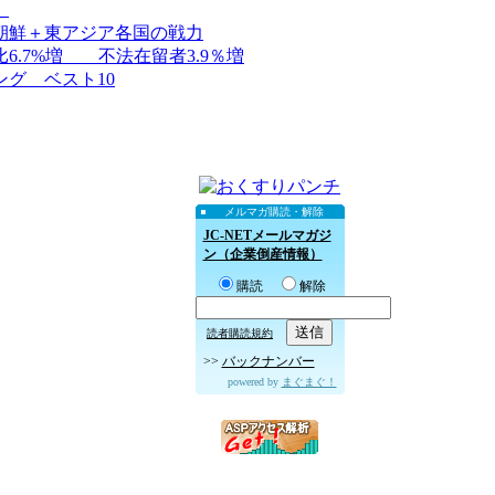
）
朝鮮＋東アジア各国の戦力
.7%増 不法在留者3.9％増
グ ベスト10
メルマガ購読・解除
JC-NETメールマガジ
ン（企業倒産情報）
購読
解除
読者購読規約
>>
バックナンバー
powered by
まぐまぐ！