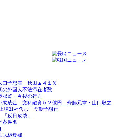
人口予想表 秋田▲４１％
初の外国人不法滞在者数
長収監・今後の行方
Ｏ助成金 文科融資５２億円 齊藤元章・山口敬之
上場21社含む 今期予想付
、「反日攻勢」
と案件名
オ
ルス核爆弾