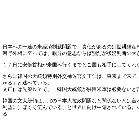
日本への一連の米経済制裁問題で、責任があるのは世耕経産
河野外相に至っては、親分の意志ならば別だが状況判断の大
１７日に安倍首相が米国へ行くまでどこ国も相手にしてくれ
さらに韓国の大統領特別外交補佐官文正仁は、東京まで来て
かる」と述べている。
文正仁は先般ＮＹで、「韓国大統領が駐留米軍は必要ないと
韓国の文大統領は、北の日本人拉致問題など関係ないとは言
利益に）ほくそ笑んでいる」と世界に向け中傷されている。
る。