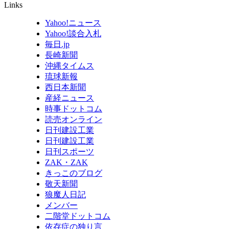
Links
Yahoo!ニュース
Yahoo!談合入札
毎日.jp
長崎新聞
沖縄タイムス
琉球新報
西日本新聞
産経ニュース
時事ドットコム
読売オンライン
日刊建設工業
日刊建設工業
日刊スポーツ
ZAK・ZAK
きっこのブログ
敬天新聞
狼魔人日記
メンバー
二階堂ドットコム
依存症の独り言