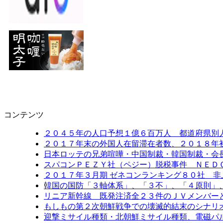
コンテンツ
２０４５年の人口予想１億６百万人 都道府県別
２０１７年末の外国人在留滞在者数、２０１８年
日本ロッテの兄弟喧嘩・中国制裁・韓国制裁・会
スパコンＰＥＺＹ社（ペジー）脱税事件 ＮＥＤ
２０１７年３月期 ゼネコンランキング８０社 非
韓国の国防「３軸体系」、「３不」、「４原則」
リニア新幹線 既発注済全２３件のＪＶメンバー
もしもの第２次朝鮮戦争での壊滅的結末のシナリ
迎撃ミサイル種類・北朝鮮ミサイル種類、電磁パ