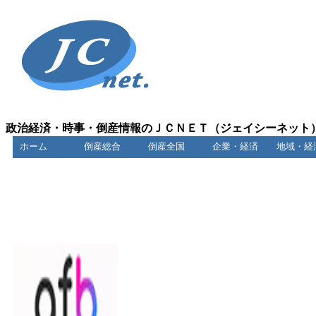
政治経済・時事・倒産情報のＪＣＮＥＴ（ジェイシーネット
ホーム
倒産総合
倒産全国
企業・経済
地域・経