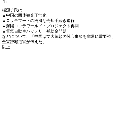
う。
楊潔チ氏は
▲中国の団体観光正常化
▲ロッテマートの円滑な売却手続き進行
▲瀋陽ロッテワールド・プロジェクト再開
▲電気自動車バッテリー補助金問題
などについて、「中国は文大統領の関心事項を非常に重要視
金宜謙報道官が伝えた。
以上、