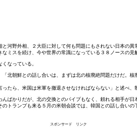
相と河野外相、２大臣に対して何も問題にもされない日本の異
きなミスを続け、今や世界の常識になっている３８ノースの見
なくなっている。
、「北朝鮮との話し合いは、まずは北の核廃絶問題だけだ。核
言ったら、米国は米軍を撤退させなければならない」と述べ、
わんばかりだが、北の交換とのパイプもなく、頼れる相手が日
そのトランプも来る５月の米朝会談では、韓国との話し合いの
スポンサード リンク