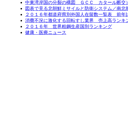
中東湾岸国の分裂の構図 ＧＣＣ カタール断交
図表で見る北朝鮮ミサイルと防衛システム／南北
２０１６年都道府県別外国人在留数一覧表 前年比6
消費不況に激化する回転すし業界 売上高ランキン
２０１６年 世界粗鋼生産国別ランキング
健康・医療ニュース