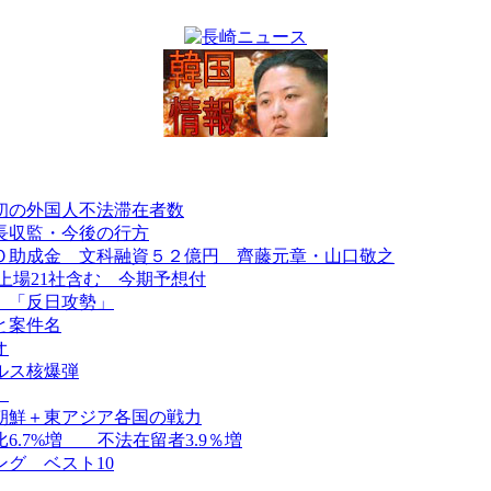
初の外国人不法滞在者数
長収監・今後の行方
Ｏ助成金 文科融資５２億円 齊藤元章・山口敬之
上場21社含む 今期予想付
、「反日攻勢」
と案件名
オ
ルス核爆弾
）
朝鮮＋東アジア各国の戦力
.7%増 不法在留者3.9％増
グ ベスト10