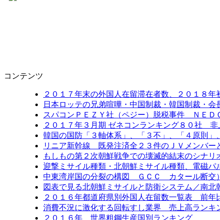
コンテンツ
２０１７年末の外国人在留滞在者数、２０１８年
日本ロッテの兄弟喧嘩・中国制裁・韓国制裁・会
スパコンＰＥＺＹ社（ペジー）脱税事件 ＮＥＤ
２０１７年３月期 ゼネコンランキング８０社 非
韓国の国防「３軸体系」、「３不」、「４原則」
リニア新幹線 既発注済全２３件のＪＶメンバー
もしもの第２次朝鮮戦争での壊滅的結末のシナリ
迎撃ミサイル種類・北朝鮮ミサイル種類、電磁パ
中東湾岸国の分裂の構図 ＧＣＣ カタール断交
図表で見る北朝鮮ミサイルと防衛システム／南北
２０１６年都道府県別外国人在留数一覧表 前年比6
消費不況に激化する回転すし業界 売上高ランキン
２０１６年 世界粗鋼生産国別ランキング