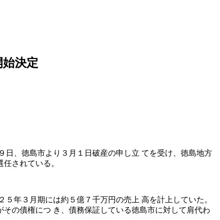
開始決定
９日、徳島市より３月１日破産の申し立 てを受け、徳島地方
選任されている。
２５年３月期には約５億７千万円の売上 高を計上していた。
その債権につ き、債務保証している徳島市に対して肩代わ