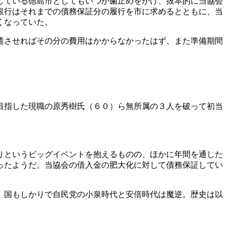
している徳島市としてもいつか歯止めをかけ、抜本的に当協会
銀行はそれまでの債務保証分の履行を市に求めるとともに、当
くなっていた。
遣させればその分の費用はかからなかったはず、また準備期間
目指した現職の原秀樹氏（６０）ら無所属の３人を破って初当
りというビッグイベントを抱えるものの、ほかに年間を通した
ったようだ。当協会の借入金の肥大化に対して債務保証してい
。国もしかりで自民党の小泉時代と安倍時代は魔逆。歴史は以