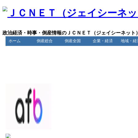
政治経済・時事・倒産情報のＪＣＮＥＴ（ジェイシーネット
ホーム
倒産総合
倒産全国
企業・経済
地域・経