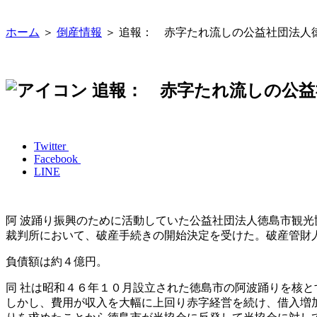
ホーム
＞
倒産情報
＞ 追報： 赤字たれ流しの公益社団法人
追報： 赤字たれ流しの公益
Twitter
Facebook
LINE
阿 波踊り振興のために活動していた公益社団法人徳島市観光
裁判所において、破産手続きの開始決定を受けた。破産管財
負債額は約４億円。
同 社は昭和４６年１０月設立された徳島市の阿波踊りを核と
しかし、費用が収入を大幅に上回り赤字経営を続け、借入増