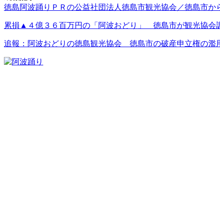
徳島阿波踊りＰＲの公益社団法人徳島市観光協会／徳島市か
累損▲４億３６百万円の「阿波おどり」 徳島市が観光協会
追報：阿波おどりの徳島観光協会 徳島市の破産申立権の濫