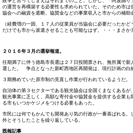
政争と言ってしまえばそれまでのこと。しかし、「阿波踊り
の運営を再構築する必要性も求められていた。そのため市は
協会への融資を遮断。協賛金などの事業収入と市からの補助
（経費増の一因、１７人の従業員が当協会に必要だったかど
だけでも市から派遣させることも可能なはず。・・・まさか
２０１６年３月の選挙報道。
任期満了に伴う徳島市長選は２７日投開票され、無所属で新
選した。 争点となった新町西地区再開発は、現行計画の白
３期務めていた原市制の見直し作業が行われているようだ。
自治体の第３セクターである観光協会は全国くまなくあるが
観光事業に乏しく、高額な寄付金や協賛金を提供する企業も
る市もいつかケジメをつける必要もあった。
市民には何でもかんでも開発あり気の行政が一番喜ばれる。
外とそうしたことを繰り返している。
既報記事