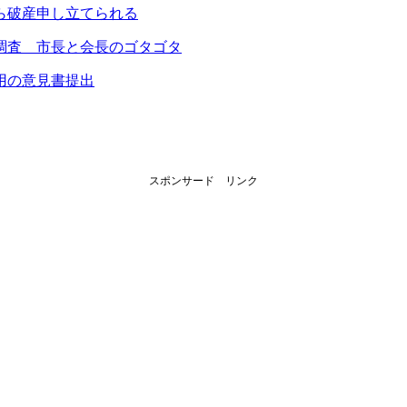
ら破産申し立てられる
調査 市長と会長のゴタゴタ
用の意見書提出
スポンサード リンク