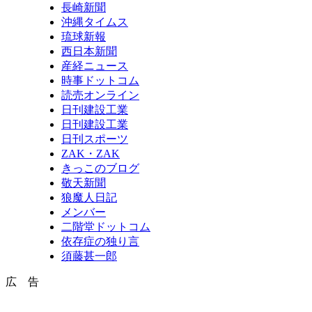
長崎新聞
沖縄タイムス
琉球新報
西日本新聞
産経ニュース
時事ドットコム
読売オンライン
日刊建設工業
日刊建設工業
日刊スポーツ
ZAK・ZAK
きっこのブログ
敬天新聞
狼魔人日記
メンバー
二階堂ドットコム
依存症の独り言
須藤甚一郎
広 告