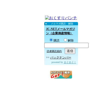
メルマガ購読・解除
JC-NETメールマガジ
ン（企業倒産情報）
購読
解除
読者購読規約
>>
バックナンバー
powered by
まぐまぐ！