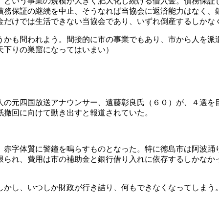
」という事業の規模が大きく肥大化し続ける借入金。債務保証
債務保証の継続を中止、そうなれば当協会に返済能力はなく、
金だけでは生活できない当協会であり、いずれ倒産するしかな
うかも問われよう。間接的に市の事業でもあり、市から人を派
天下りの巣窟になってはいまい）
人の元四国放送アナウンサー、遠藤彰良氏（６０）が、４選を
紙撤回に向けて動き出すと報道されていた。
、赤字体質に警鐘を鳴らすものとなった。特に徳島市は阿波踊
限られ、費用は市の補助金と銀行借り入れに依存するしかなか
しかし、いつしか財政が行き詰り、何もできなくなってしまう