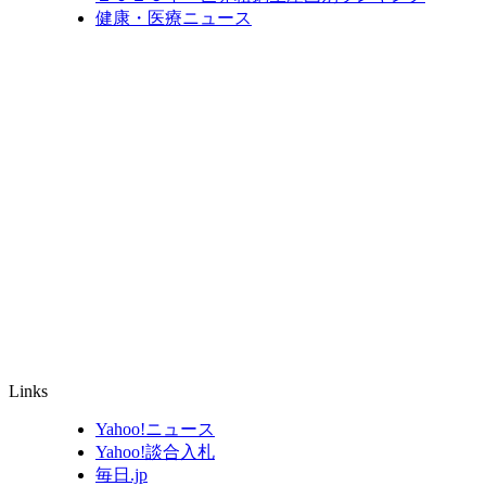
健康・医療ニュース
Links
Yahoo!ニュース
Yahoo!談合入札
毎日.jp