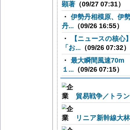
顕著
（09/27 07:31）
・
伊勢丹相模原、伊
丹...
（09/26 16:55）
・
【ニュースの核心
「お...
（09/26 07:32）
・
最大瞬間風速70m
１...
（09/26 07:15）
貿易戦争／トラン
リニア新幹線大林