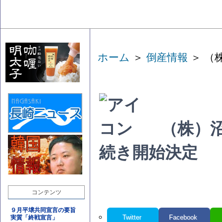
ホーム
＞
倒産情報
＞ （
（株）
続き開始決定
コンテンツ
９月平壌共同宣言の要旨
Twitter
Facebook
実質「終戦宣言」