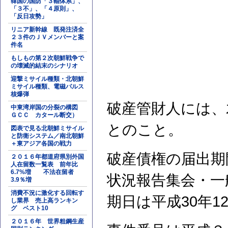
韓国の国防「３軸体系」、
「３不」、「４原則」、
「反日攻勢」
リニア新幹線 既発注済全
２３件のＪＶメンバーと案
件名
もしもの第２次朝鮮戦争で
の壊滅的結末のシナリオ
迎撃ミサイル種類・北朝鮮
ミサイル種類、電磁パルス
核爆弾
破産管財人には、
中東湾岸国の分裂の構図
ＧＣＣ カタール断交）
とのこと。
図表で見る北朝鮮ミサイル
と防衛システム／南北朝鮮
＋東アジア各国の戦力
破産債権の届出期間
２０１６年都道府県別外国
人在留数一覧表 前年比
6.7%増 不法在留者
状況報告集会・一
3.9％増
消費不況に激化する回転す
期日は平成30年1
し業界 売上高ランキン
グ ベスト10
２０１６年 世界粗鋼生産