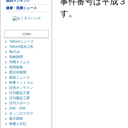
事件番号は平成３
国別ランキング
健康・医療ニュース
す。
Links
Yahoo!ニュース
Yahoo!談合入札
毎日.jp
長崎新聞
沖縄タイムス
琉球新報
西日本新聞
産経ニュース
時事ドットコム
読売オンライン
日刊建設工業
日刊建設工業
日刊スポーツ
ZAK・ZAK
きっこのブログ
敬天新聞
狼魔人日記