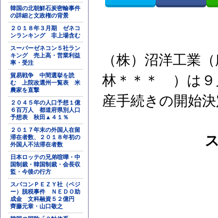
韓国の北朝鮮石炭密輸事件
の詳細と文政権の背景
２０１８年３月期 ゼネコ
ンランキング 非上場含む
スーパーゼネコン５社ラン
キング 売上高・営業利益
（株）沼洋工業（
率・受注
貿易戦争 中間選挙を読
林＊＊＊ ）は９
む 上院改選州一覧表 米
農家を直撃
産手続きの開始決
２０４５年の人口予想１億
６百万人 都道府県別人口
予想表 秋田▲４１％
２０１７年末の外国人在留
滞在者数、２０１８年初の
外国人不法滞在者数
日本ロッテの兄弟喧嘩・中
国制裁・韓国制裁・会長収
監・今後の行方
スパコンＰＥＺＹ社（ペジ
ー）脱税事件 ＮＥＤＯ助
成金 文科融資５２億円
齊藤元章・山口敬之