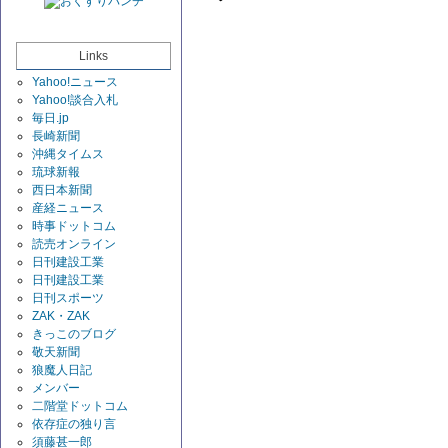
Links
Yahoo!ニュース
Yahoo!談合入札
毎日.jp
長崎新聞
沖縄タイムス
琉球新報
西日本新聞
産経ニュース
時事ドットコム
読売オンライン
日刊建設工業
日刊建設工業
日刊スポーツ
ZAK・ZAK
きっこのブログ
敬天新聞
狼魔人日記
メンバー
二階堂ドットコム
依存症の独り言
須藤甚一郎