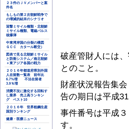
２３件のＪＶメンバーと案
件名
もしもの第２次朝鮮戦争で
の壊滅的結末のシナリオ
迎撃ミサイル種類・北朝鮮
ミサイル種類、電磁パルス
核爆弾
中東湾岸国の分裂の構図
ＧＣＣ カタール断交）
破産管財人には、
図表で見る北朝鮮ミサイル
と防衛システム／南北朝鮮
＋東アジア各国の戦力
とのこと。
２０１６年都道府県別外国
人在留数一覧表 前年比
6.7%増 不法在留者
財産状況報告集会
3.9％増
消費不況に激化する回転す
告の期日は平成31
し業界 売上高ランキン
グ ベスト10
２０１６年 世界粗鋼生産
事件番号は平成３
国別ランキング
健康・医療ニュース
す。