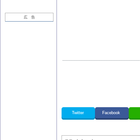
広 告
Twitter
Facebook