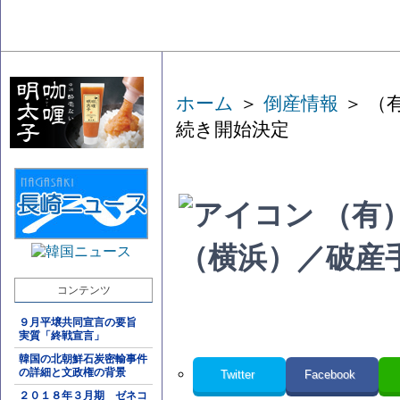
ホーム
＞
倒産情報
＞ （
続き開始決定
（有
（横浜）／破産
コンテンツ
９月平壌共同宣言の要旨
実質「終戦宣言」
韓国の北朝鮮石炭密輸事件
の詳細と文政権の背景
Twitter
Facebook
２０１８年３月期 ゼネコ