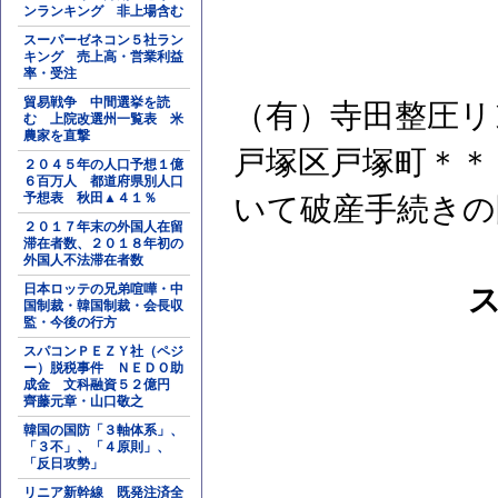
ンランキング 非上場含む
スーパーゼネコン５社ラン
キング 売上高・営業利益
率・受注
貿易戦争 中間選挙を読
（有）寺田整圧リ
む 上院改選州一覧表 米
農家を直撃
戸塚区戸塚町＊＊
２０４５年の人口予想１億
６百万人 都道府県別人口
予想表 秋田▲４１％
いて破産手続きの
２０１７年末の外国人在留
滞在者数、２０１８年初の
外国人不法滞在者数
日本ロッテの兄弟喧嘩・中
国制裁・韓国制裁・会長収
監・今後の行方
スパコンＰＥＺＹ社（ペジ
ー）脱税事件 ＮＥＤＯ助
成金 文科融資５２億円
齊藤元章・山口敬之
韓国の国防「３軸体系」、
「３不」、「４原則」、
「反日攻勢」
リニア新幹線 既発注済全