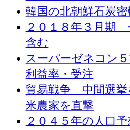
韓国の北朝鮮石炭密
２０１８年３月期 
含む
スーパーゼネコン５
利益率・受注
貿易戦争 中間選
米農家を直撃
２０４５年の人口予