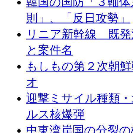
韓国の国防「３軸体
則」、「反日攻勢」
リニア新幹線 既発
と案件名
もしもの第２次朝鮮
オ
迎撃ミサイル種類・
ルス核爆弾
中東湾岸国の分裂の