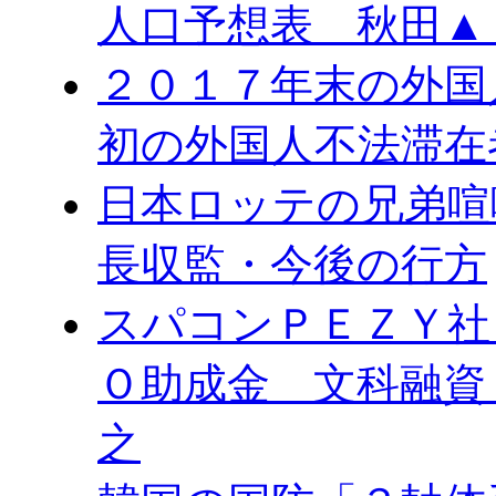
人口予想表 秋田▲
２０１７年末の外国
初の外国人不法滞在
日本ロッテの兄弟喧
長収監・今後の行方
スパコンＰＥＺＹ社
Ｏ助成金 文科融資
之