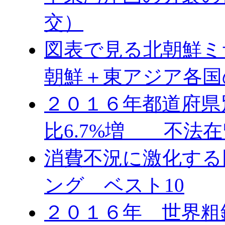
交）
図表で見る北朝鮮ミ
朝鮮＋東アジア各国
２０１６年都道府県
比6.7%増 不法在
消費不況に激化する
ング ベスト10
２０１６年 世界粗