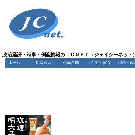
政治経済・時事・倒産情報のＪＣＮＥＴ（ジェイシーネット
ホーム
倒産総合
倒産全国
企業・経済
地域・経