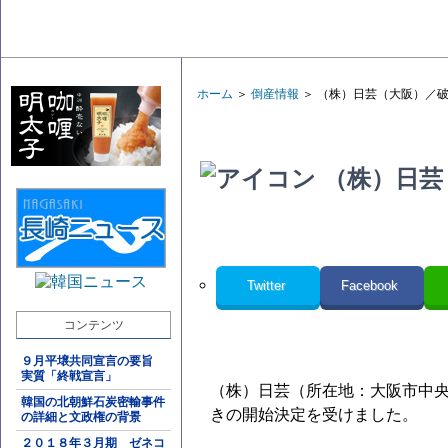
ホーム
＞
倒産情報
＞ （株）日芸（大阪）／
（株）日芸
Twitter
Facebook
コンテンツ
９月平壌共同宣言の要旨
実質「終戦宣言」
（株）日芸（所在地：大阪市中央
韓国の北朝鮮石炭密輸事件
きの開始決定を受けました。
の詳細と文政権の背景
２０１８年３月期 ゼネコ