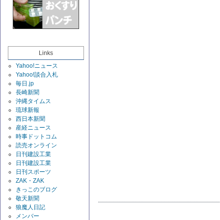
Links
Yahoo!ニュース
Yahoo!談合入札
毎日.jp
長崎新聞
沖縄タイムス
琉球新報
西日本新聞
産経ニュース
時事ドットコム
読売オンライン
日刊建設工業
日刊建設工業
日刊スポーツ
ZAK・ZAK
きっこのブログ
敬天新聞
狼魔人日記
メンバー