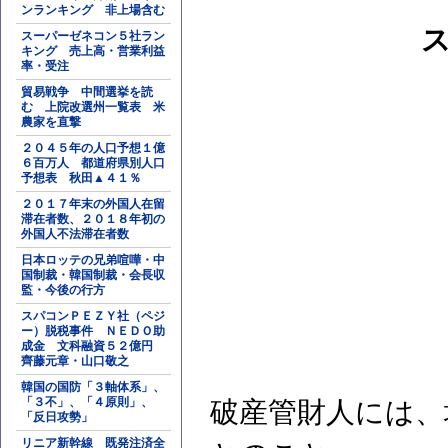
ンランキング 非上場含む
スーパーゼネコン５社ラン
キング 売上高・営業利益
率・受注
貿易戦争 中間選挙を読
む 上院改選州一覧表 米
農家を直撃
２０４５年の人口予想１億
６百万人 都道府県別人口
予想表 秋田▲４１％
２０１７年末の外国人在留
滞在者数、２０１８年初の
外国人不法滞在者数
日本ロッテの兄弟喧嘩・中
国制裁・韓国制裁・会長収
監・今後の行方
スパコンＰＥＺＹ社（ペジ
ー）脱税事件 ＮＥＤＯ助
成金 文科融資５２億円
齊藤元章・山口敬之
韓国の国防「３軸体系」、
「３不」、「４原則」、
破産管財人には、
「反日攻勢」
リニア新幹線 既発注済全