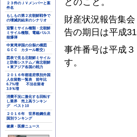
とのこと。
２３件のＪＶメンバーと案
件名
もしもの第２次朝鮮戦争で
財産状況報告集会
の壊滅的結末のシナリオ
迎撃ミサイル種類・北朝鮮
告の期日は平成3
ミサイル種類、電磁パルス
核爆弾
中東湾岸国の分裂の構図
事件番号は平成３
ＧＣＣ カタール断交）
図表で見る北朝鮮ミサイル
す。
と防衛システム／南北朝鮮
＋東アジア各国の戦力
２０１６年都道府県別外国
人在留数一覧表 前年比
6.7%増 不法在留者
3.9％増
消費不況に激化する回転す
し業界 売上高ランキン
グ ベスト10
２０１６年 世界粗鋼生産
国別ランキング
健康・医療ニュース