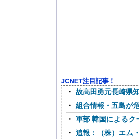
JCNET注目記事！
・
故高田勇元長崎県
・
組合情報・五島が
・
軍部 韓国による
・
追報：（株）エム