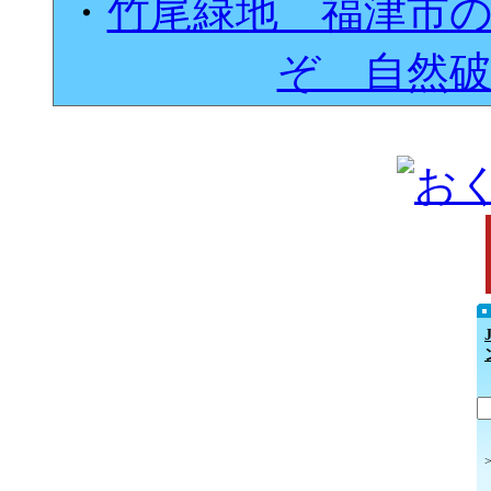
・
竹尾緑地 福津市
ぞ 自然