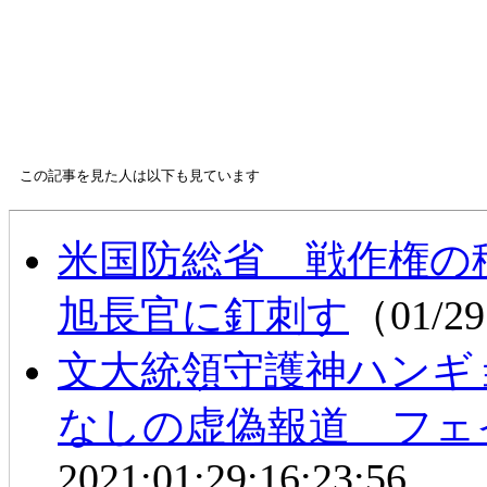
この記事を見た人は以下も見ています
米国防総省 戦作権の
旭長官に釘刺す
（01/29
文大統領守護神ハンギ
なしの虚偽報道 フェ
2021:01:29:16:23:56