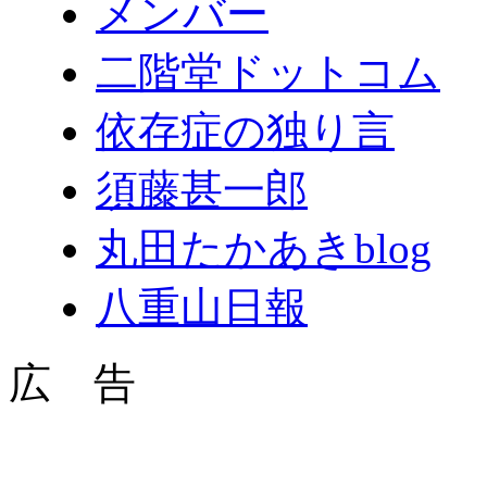
メンバー
二階堂ドットコム
依存症の独り言
須藤甚一郎
丸田たかあきblog
八重山日報
広 告